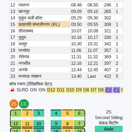
12
जालना
08.48
08.50
246
1
13
बदनपुर
09.09
09.10
265
1
14
मुकुंद वाडी हॉल्ट
09.29
09.30
302
15
छत्रपति संभाजीनगर (RL)
09.50
09.55
308
1
16
दौलताबाद
10.07
10.08
321
1
17
पुतुल
10.16
10.17
330
1
18
लासुर
10.30
10.31
342
2
19
परसोदा
11.06
11.07
357
1
20
रोतेगांव
11.31
11.32
369
1
21
नगर्सोल
12.16
12.21
397
2
22
अनके
12.44
12.45
407
2
23
मनमाड जंक्शन
13.40
Last
422
5
कोच रचना (ऐतिहासिक डेटा)
SLRD
GN
GN
D12
D11
D10
D9
D8
D7
D6
D5
D
C2
C1
2S
CC
2S
1
2
3
4
5
6
Second Sitting
सेकंड सिटींग
12
11
10
9
8
7
Aisle
13
14
15
16
17
18