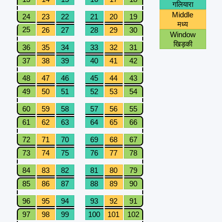
गलियारा
Middle
24
23
22
21
20
19
मध्य
25
26
27
28
29
30
Window
खिड़की
36
35
34
33
32
31
37
38
39
40
41
42
48
47
46
45
44
43
49
50
51
52
53
54
60
59
58
57
56
55
61
62
63
64
65
66
72
71
70
69
68
67
73
74
75
76
77
78
84
83
82
81
80
79
85
86
87
88
89
90
96
95
94
93
92
91
97
98
99
100
101
102