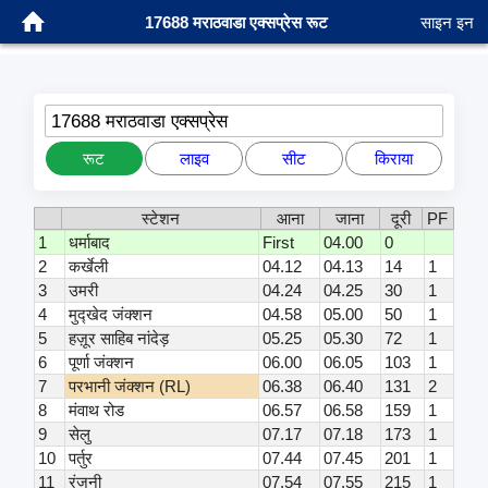
17688 मराठवाडा एक्सप्रेस रूट
साइन इन
17688 मराठवाडा एक्सप्रेस
रूट
लाइव
सीट
किराया
स्टेशन
आना
जाना
दूरी
PF
1
धर्माबाद
First
04.00
0
2
कर्खेली
04.12
04.13
14
1
3
उमरी
04.24
04.25
30
1
4
मुद्खेद जंक्शन
04.58
05.00
50
1
5
हज़ूर साहिब नांदेड़
05.25
05.30
72
1
6
पूर्णा जंक्शन
06.00
06.05
103
1
7
परभानी जंक्शन (RL)
06.38
06.40
131
2
8
मंवाथ रोड
06.57
06.58
159
1
9
सेलु
07.17
07.18
173
1
10
पर्तुर
07.44
07.45
201
1
11
रंजनी
07.54
07.55
215
1