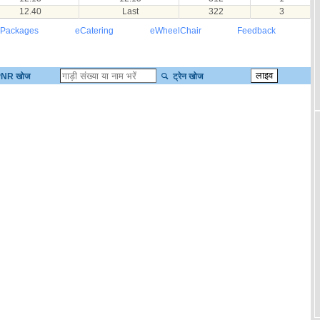
12.40
Last
322
3
 Packages
eCatering
eWheelChair
Feedback
NR खोज
ट्रेन खोज