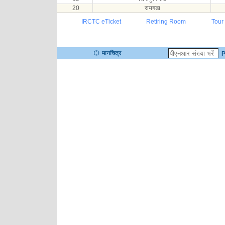
20
रायगडा
IRCTC eTicket
Retiring Room
Tour
मानचित्र
P