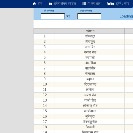
होम
ट्रेन रनिंग स्टेटस
पी एन आर
ट्रेनें / सीट
से स्टेशन
तक स्टेशन
Loading.
स्टेशन
1
संबलपुर
2
हीराकुद
3
अत्ताबिरा
4
बरगढ़ रोड
5
बरपाली
6
लोइसिंघा
7
बालांगीर
8
सैन्ताला
9
बद्मल
10
टिटलागढ
11
केसिंगा
12
रूपरा रोड
13
नोर्ला रोड
14
लंजिगढ़ रोड
15
अम्बोदाला
16
मुनिगुदा
17
बिस्संकुत्तैक
18
ठेरुबली
19
सिंगापुरम रोड