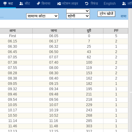
रूट
सीट
किराया
स्टेशन लाइव
रिफंड
English
लॉग
वाया
...
आना
जाना
दूरी
PF
First
06.05
0
5
06.15
06.17
7
2
06.30
06.32
25
1
06.45
06.50
43
2
07.05
07.07
62
2
07.38
07.40
100
2
07.55
08.00
119
2
08.28
08.30
153
2
08.38
08.40
162
2
09.05
09.15
182
1
09.32
09.34
195
1
09.46
09.48
211
1
09.54
09.56
218
1
10.05
10.07
229
1
10.17
10.19
243
1
10.50
10.52
268
1
11.14
11.16
285
1
11.46
11.48
303
1
12.13
12.15
312
1