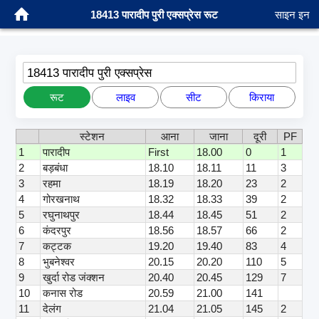
18413 पारादीप पुरी एक्सप्रेस रूट
साइन इन
18413 पारादीप पुरी एक्सप्रेस
रूट
लाइव
सीट
किराया
स्टेशन
आना
जाना
दूरी
PF
1
पारादीप
First
18.00
0
1
2
बड़बंधा
18.10
18.11
11
3
3
रहमा
18.19
18.20
23
2
4
गोरखनाथ
18.32
18.33
39
2
5
रघुनाथपुर
18.44
18.45
51
2
6
कंदरपुर
18.56
18.57
66
2
7
कट्टक
19.20
19.40
83
4
8
भुबनेश्वर
20.15
20.20
110
5
9
खुर्दा रोड जंक्शन
20.40
20.45
129
7
10
कनास रोड
20.59
21.00
141
11
देलंग
21.04
21.05
145
2