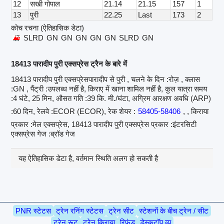
12
सखी गोपाल
21.14
21.15
157
1
13
पुरी
22.25
Last
173
2
कोच रचना (ऐतिहासिक डेटा)
SLRD
GN
GN
GN
GN
GN
SLRD
GN
18413 पारादीप पुरी एक्सप्रेस ट्रैन के बारे में
18413 पारादीप पुरी एक्सप्रेसपारादीप से पुरी , चलने के दिन :रोज़ , क्लास
:GN , पैंट्री :उपलब्ध नहीं है, किराए में खाना शामिल नहीं है, कुल यात्रा समय
:4 घंटे, 25 मिन, औसत गति :39 कि. मी./घंटा, अग्रिम आरक्षण अवधि (ARP)
:60 दिन, रेलवे :ECOR (ECOR), रेक शेयर :
58405-58406
, , किराया
प्रकार :मेल एक्सप्रेस, 18413 पारादीप पुरी एक्सप्रेस प्रकार :इंटरसिटी
एक्सप्रेस गेज :ब्रॉड गेज
यह ऐतिहासिक डेटा है, वर्तमान स्थिति अलग हो सकती है
PNR स्टेटस
ट्रेन रनिंग स्टेटस
ट्रेन सीट
स्टेशनों के बीच ट्रेन / सीट
ट्रेन रूट
ट्रेन किराया
रिफंड
डेस्कटॉप व्यू