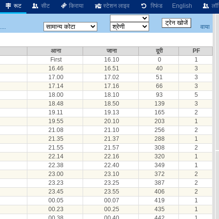
रूट
सीट
किराया
स्टेशन लाइव
रिफंड
English
लॉग
वाया
...
आना
जाना
दूरी
PF
First
16.10
0
1
16.46
16.51
40
3
17.00
17.02
51
3
17.14
17.16
66
3
18.00
18.10
93
5
18.48
18.50
139
3
19.11
19.13
165
2
19.55
20.10
203
1
21.08
21.10
256
2
21.35
21.37
288
1
21.55
21.57
308
2
22.14
22.16
320
1
22.38
22.40
349
1
23.00
23.10
372
2
23.23
23.25
387
2
23.45
23.55
406
2
00.05
00.07
419
1
00.23
00.25
435
1
00.38
00.40
442
1