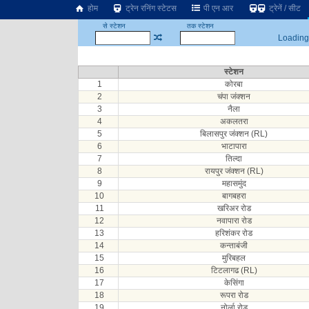
होम
ट्रेन रनिंग स्टेटस
पी एन आर
ट्रेनें / सीट
से स्टेशन
तक स्टेशन
Loading.
स्टेशन
1
कोरबा
2
चंपा जंक्शन
3
नैला
4
अकलतरा
5
बिलासपुर जंक्शन (RL)
6
भाटापारा
7
तिल्दा
8
रायपुर जंक्शन (RL)
9
महासमुंद
10
बागबहरा
11
खरिअर रोड
12
नवापारा रोड
13
हरिशंकर रोड
14
कन्ताबंजी
15
मुरिबहल
16
टिटलागढ (RL)
17
केसिंगा
18
रूपरा रोड
19
नोर्ला रोड