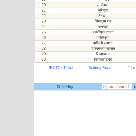
20
अम्बोदाला
21
मुनिगुदा
22
ठेरुबली
23
सिंगापुरम रोड
24
रायगडा
25
पार्वतीपुरम टाउन
26
पार्वतीपुरम
27
बोब्बिली जंक्शन
28
विजयनगरम जंक्शन
29
सिम्हाचालम
30
विशाखापट्नम
IRCTC eTicket
Retiring Room
Tour
मानचित्र
P