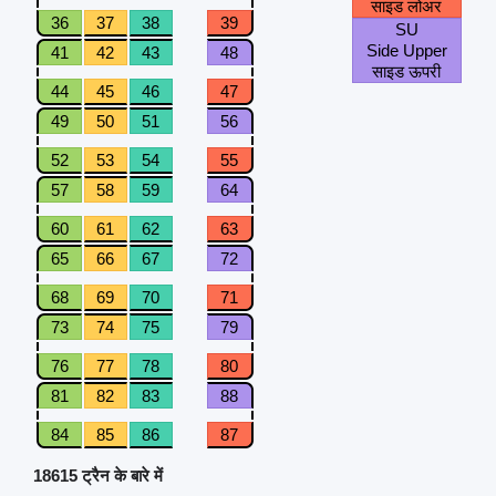
साइड लोअर
36
37
38
39
SU
Side Upper
41
42
43
48
साइड ऊपरी
44
45
46
47
49
50
51
56
52
53
54
55
57
58
59
64
60
61
62
63
65
66
67
72
68
69
70
71
73
74
75
79
76
77
78
80
81
82
83
88
84
85
86
87
18615 ट्रैन के बारे में