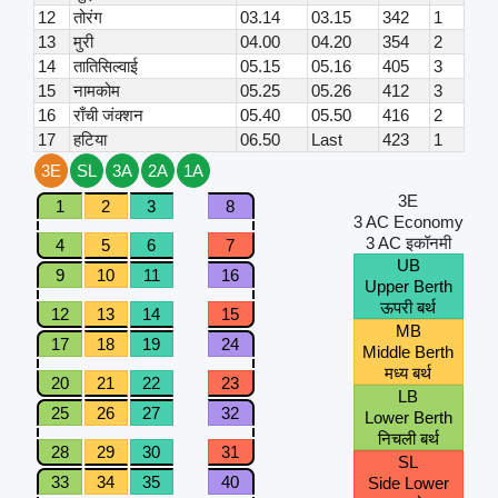
12
तोरंग
03.14
03.15
342
1
13
मुरी
04.00
04.20
354
2
14
तातिसिल्वाई
05.15
05.16
405
3
15
नामकोम
05.25
05.26
412
3
16
राँची जंक्शन
05.40
05.50
416
2
17
हटिया
06.50
Last
423
1
3E
SL
3A
2A
1A
3E
1
2
3
8
3 AC Economy
3 AC इकॉनमी
4
5
6
7
UB
9
10
11
16
Upper Berth
ऊपरी बर्थ
12
13
14
15
MB
17
18
19
24
Middle Berth
मध्य बर्थ
20
21
22
23
LB
25
26
27
32
Lower Berth
निचली बर्थ
28
29
30
31
SL
33
34
35
40
Side Lower