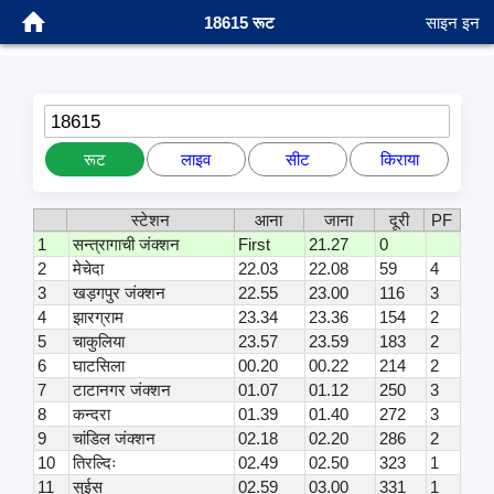
18615 रूट
साइन इन
18615
रूट
लाइव
सीट
किराया
स्टेशन
आना
जाना
दूरी
PF
1
सन्त्रागाची जंक्शन
First
21.27
0
2
मेचेदा
22.03
22.08
59
4
3
खड़गपुर जंक्शन
22.55
23.00
116
3
4
झारग्राम
23.34
23.36
154
2
5
चाकुलिया
23.57
23.59
183
2
6
घाटसिला
00.20
00.22
214
2
7
टाटानगर जंक्शन
01.07
01.12
250
3
8
कन्दरा
01.39
01.40
272
3
9
चांडिल जंक्शन
02.18
02.20
286
2
10
तिरल्दिः
02.49
02.50
323
1
11
सुईस
02.59
03.00
331
1