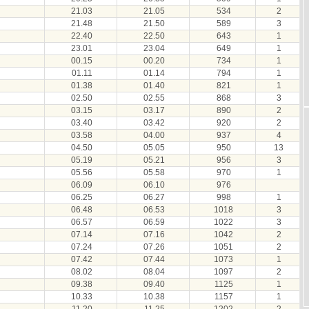
21.03
21.05
534
2
21.48
21.50
589
3
22.40
22.50
643
1
23.01
23.04
649
1
00.15
00.20
734
1
01.11
01.14
794
1
01.38
01.40
821
1
02.50
02.55
868
3
03.15
03.17
890
2
03.40
03.42
920
2
03.58
04.00
937
4
04.50
05.05
950
13
05.19
05.21
956
3
05.56
05.58
970
1
06.09
06.10
976
06.25
06.27
998
1
06.48
06.53
1018
3
06.57
06.59
1022
3
07.14
07.16
1042
2
07.24
07.26
1051
2
07.42
07.44
1073
1
08.02
08.04
1097
2
09.38
09.40
1125
1
10.33
10.38
1157
1