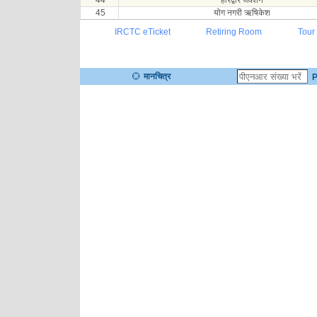
44
हरिद्वार जंक्शन
45
योग नगरी ऋषिकेश
IRCTC eTicket
Retiring Room
Tour
मानचित्र
P