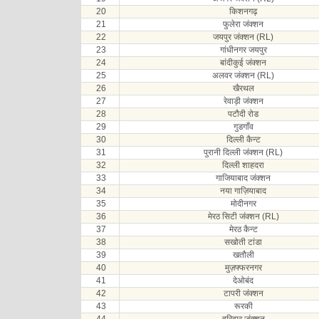
20
किशनगढ़
21
फुलेरा जंक्शन
22
जयपुर जंक्शन (RL)
23
गांधीनगर जयपुर
24
बांदीकुई जंक्शन
25
अलवर जंक्शन (RL)
26
खैरथल
27
रेवाड़ी जंक्शन
28
पटौदी रोड
29
गुडगाँव
30
दिल्ली कैन्ट
31
पुरानी दिल्ली जंक्शन (RL)
32
दिल्ली शाहदरा
33
गाजियाबाद जंक्शन
34
नया गाज़ियाबाद
35
मोदीनगर
36
मेरठ सिटी जंक्शन (RL)
37
मेरठ कैन्ट
38
सखोती टांडा
39
खतौली
40
मुज़फ्फरनगर
41
देओबंद
42
टापरी जंक्शन
43
रूरकी