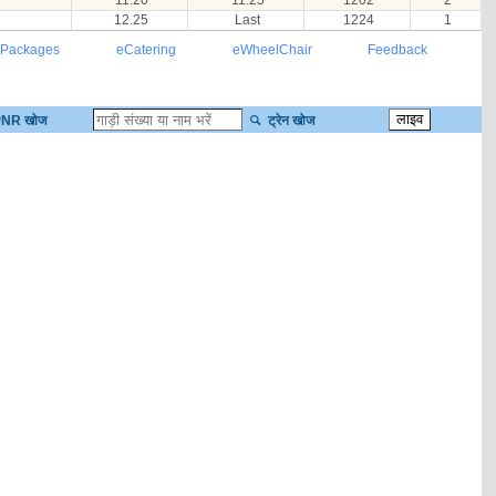
11.20
11.25
1202
2
12.25
Last
1224
1
 Packages
eCatering
eWheelChair
Feedback
NR खोज
ट्रेन खोज