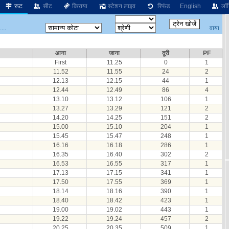
रूट
सीट
किराया
स्टेशन लाइव
रिफंड
English
लॉग
वाया
...
आना
जाना
दूरी
PF
First
11.25
0
1
11.52
11.55
24
2
12.13
12.15
44
1
12.44
12.49
86
4
13.10
13.12
106
1
13.27
13.29
121
2
14.20
14.25
151
2
15.00
15.10
204
1
15.45
15.47
248
1
16.16
16.18
286
1
16.35
16.40
302
2
16.53
16.55
317
1
17.13
17.15
341
1
17.50
17.55
369
1
18.14
18.16
390
1
18.40
18.42
423
1
19.00
19.02
443
1
19.22
19.24
457
2
20.25
20.35
509
1