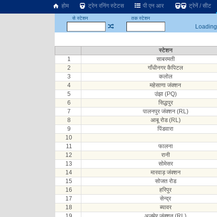
होम
ट्रेन रनिंग स्टेटस
पी एन आर
ट्रेनें / सीट
से स्टेशन
तक स्टेशन
Loading.
स्टेशन
1
साबरमती
2
गाँधीनगर कैपिटल
3
कलोल
4
महेसाणा जंक्शन
5
उंझा (PQ)
6
सिद्धपुर
7
पालनपुर जंक्शन (RL)
8
आबू रोड (RL)
9
पिंडवारा
10
11
फालना
12
रानी
13
सोमेसर
14
मारवाड़ जंक्शन
15
सोजत रोड
16
हरिपुर
17
सेन्द्र
18
ब्यावर
19
अजमेर जंक्शन (RL)