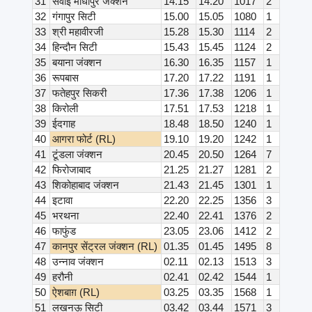
31
सवाई माधोपुर जंक्शन
14.15
14.20
1017
2
32
गंगापुर सिटी
15.00
15.05
1080
1
33
श्री महावीरजी
15.28
15.30
1114
2
34
हिन्दौन सिटी
15.43
15.45
1124
2
35
बयाना जंक्शन
16.30
16.35
1157
1
36
रूपबास
17.20
17.22
1191
1
37
फतेहपुर सिकरी
17.36
17.38
1206
1
38
किरोली
17.51
17.53
1218
1
39
ईदगाह
18.48
18.50
1240
1
40
आगरा फोर्ट (RL)
19.10
19.20
1242
1
41
टूंडला जंक्शन
20.45
20.50
1264
7
42
फिरोजाबाद
21.25
21.27
1281
2
43
शिकोहाबाद जंक्शन
21.43
21.45
1301
1
44
इटावा
22.20
22.25
1356
3
45
भरथना
22.40
22.41
1376
2
46
फाफुंड
23.05
23.06
1412
2
47
कानपुर सेंट्रल जंक्शन (RL)
01.35
01.45
1495
8
48
उन्नाव जंक्शन
02.11
02.13
1513
3
49
हरौनी
02.41
02.42
1544
1
50
ऐशबाग़ (RL)
03.25
03.35
1568
1
51
लखनऊ सिटी
03.42
03.44
1571
3