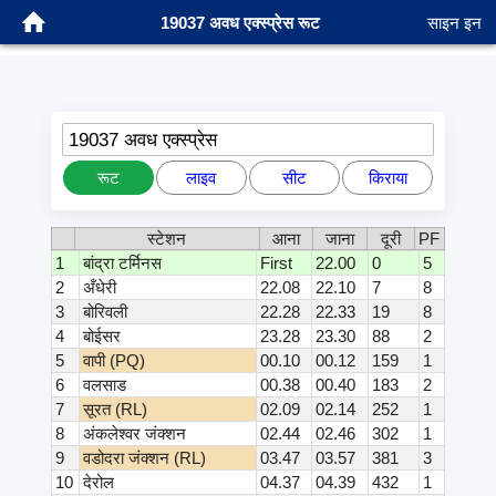
19037 अवध एक्स्प्रेस रूट
साइन इन
19037 अवध एक्स्प्रेस
रूट
लाइव
सीट
किराया
स्टेशन
आना
जाना
दूरी
PF
1
बांद्रा टर्मिनस
First
22.00
0
5
2
अँधेरी
22.08
22.10
7
8
3
बोरिवली
22.28
22.33
19
8
4
बोईसर
23.28
23.30
88
2
5
वापी (PQ)
00.10
00.12
159
1
6
वलसाड
00.38
00.40
183
2
7
सूरत (RL)
02.09
02.14
252
1
8
अंकलेश्वर जंक्शन
02.44
02.46
302
1
9
वडोदरा जंक्शन (RL)
03.47
03.57
381
3
10
देरोल
04.37
04.39
432
1