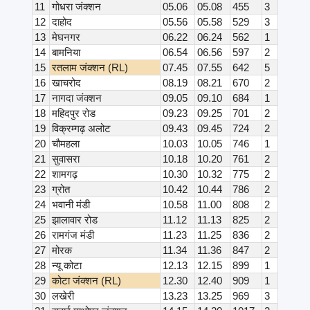
11
गोधरा जंक्शन
05.06
05.08
455
3
12
दाहोद
05.56
05.58
529
3
13
मेघनगर
06.22
06.24
562
1
14
बामनिया
06.54
06.56
597
2
15
रतलाम जंक्शन (RL)
07.45
07.55
642
5
16
खाचरोद
08.19
08.21
670
2
17
नागदा जंक्शन
09.05
09.10
684
1
18
महिदपुर रोड
09.23
09.25
701
2
19
विक्रम्गढ़ अलोट
09.43
09.45
724
2
20
चौमहला
10.03
10.05
746
1
21
सुवासरा
10.18
10.20
761
2
22
शामगढ़
10.30
10.32
775
2
23
ग्रोत
10.42
10.44
786
2
24
भवानी मंडी
10.58
11.00
808
2
25
झालावार रोड
11.12
11.13
825
2
26
रामगंज मंडी
11.23
11.25
836
2
27
मोरक
11.34
11.36
847
2
28
न्यू कोटा
12.13
12.15
899
1
29
कोटा जंक्शन (RL)
12.30
12.40
909
1
30
लखेरी
13.23
13.25
969
3