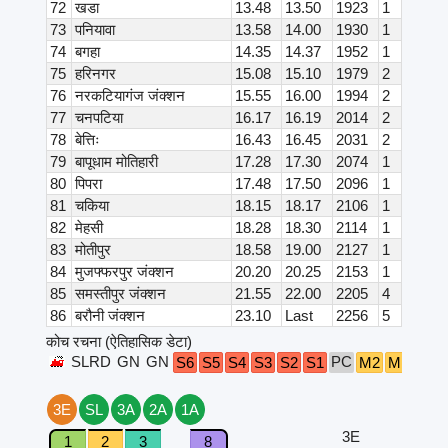
72
खडा
13.48
13.50
1923
1
73
पनियावा
13.58
14.00
1930
1
74
बगहा
14.35
14.37
1952
1
75
हरिनगर
15.08
15.10
1979
2
76
नरकटियागंज जंक्शन
15.55
16.00
1994
2
77
चनपटिया
16.17
16.19
2014
2
78
बेत्तिः
16.43
16.45
2031
2
79
बापूधाम मोतिहारी
17.28
17.30
2074
1
80
पिपरा
17.48
17.50
2096
1
81
चकिया
18.15
18.17
2106
1
82
मेहसी
18.28
18.30
2114
1
83
मोतीपुर
18.58
19.00
2127
1
84
मुजफ्फरपुर जंक्शन
20.20
20.25
2153
1
85
समस्तीपुर जंक्शन
21.55
22.00
2205
4
86
बरौनी जंक्शन
23.10
Last
2256
5
कोच रचना (ऐतिहासिक डेटा)
SLRD
GN
GN
PC
B4
S6
S5
S4
S3
S2
S1
M2
M1
3E
SL
3A
2A
1A
3E
1
2
3
8