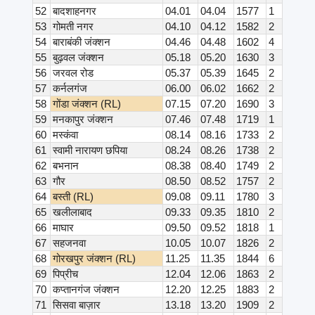
52
बादशाहनगर
04.01
04.04
1577
1
53
गोमती नगर
04.10
04.12
1582
2
54
बाराबंकी जंक्शन
04.46
04.48
1602
4
55
बुढ़वल जंक्शन
05.18
05.20
1630
3
56
जरवल रोड
05.37
05.39
1645
2
57
कर्नलगंज
06.00
06.02
1662
2
58
गोंडा जंक्शन (RL)
07.15
07.20
1690
3
59
मनकापुर जंक्शन
07.46
07.48
1719
1
60
मस्कंवा
08.14
08.16
1733
2
61
स्वामी नारायण छपिया
08.24
08.26
1738
2
62
बभनान
08.38
08.40
1749
2
63
गौर
08.50
08.52
1757
2
64
बस्ती (RL)
09.08
09.11
1780
3
65
खलीलाबाद
09.33
09.35
1810
2
66
माघार
09.50
09.52
1818
1
67
सहजनवा
10.05
10.07
1826
2
68
गोरखपुर जंक्शन (RL)
11.25
11.35
1844
6
69
पिप्रीच
12.04
12.06
1863
2
70
कप्तानगंज जंक्शन
12.20
12.25
1883
2
71
सिसवा बाज़ार
13.18
13.20
1909
2