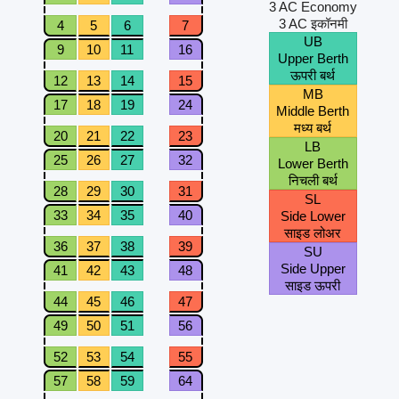
3 AC Economy
3 AC इकॉनमी
4
5
6
7
UB
9
10
11
16
Upper Berth
ऊपरी बर्थ
12
13
14
15
MB
17
18
19
24
Middle Berth
मध्य बर्थ
20
21
22
23
LB
25
26
27
32
Lower Berth
निचली बर्थ
28
29
30
31
SL
33
34
35
40
Side Lower
साइड लोअर
36
37
38
39
SU
Side Upper
41
42
43
48
साइड ऊपरी
44
45
46
47
49
50
51
56
52
53
54
55
57
58
59
64