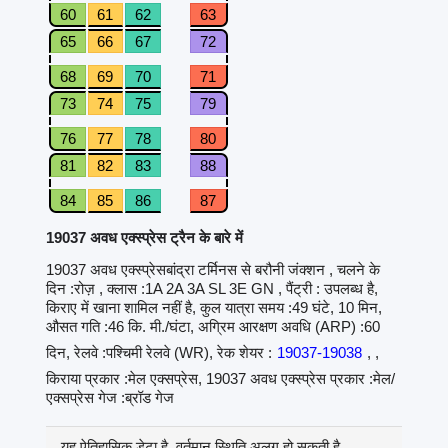
60
61
62
63
65
66
67
72
68
69
70
71
73
74
75
79
76
77
78
80
81
82
83
88
84
85
86
87
19037 अवध एक्स्प्रेस ट्रैन के बारे में
19037 अवध एक्स्प्रेसबांद्रा टर्मिनस से बरौनी जंक्शन , चलने के
दिन :रोज़ , क्लास :1A 2A 3A SL 3E GN , पैंट्री : उपलब्ध है,
किराए में खाना शामिल नहीं है, कुल यात्रा समय :49 घंटे, 10 मिन,
औसत गति :46 कि. मी./घंटा, अग्रिम आरक्षण अवधि (ARP) :60
दिन, रेलवे :पश्चिमी रेलवे (WR), रेक शेयर :
19037-19038
, ,
किराया प्रकार :मेल एक्सप्रेस, 19037 अवध एक्स्प्रेस प्रकार :मेल/
एक्सप्रेस गेज :ब्रॉड गेज
यह ऐतिहासिक डेटा है, वर्तमान स्थिति अलग हो सकती है