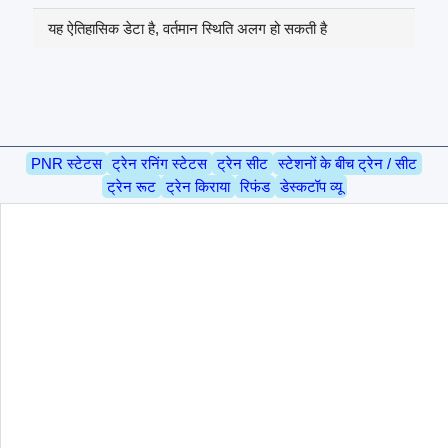
यह ऐतिहासिक डेटा है, वर्तमान स्थिति अलग हो सकती है
PNR स्टेटस
ट्रेन रनिंग स्टेटस
ट्रेन सीट
स्टेशनों के बीच ट्रेन / सीट
ट्रेन रूट
ट्रेन किराया
रिफंड
डेस्कटॉप व्यू