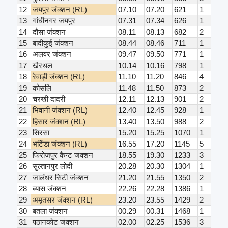
12
जयपुर जंक्शन (RL)
07.10
07.20
621
1
13
गांधीनगर जयपुर
07.31
07.34
626
1
14
दौसा जंक्शन
08.11
08.13
682
2
15
बांदीकुई जंक्शन
08.44
08.46
711
1
16
अलवर जंक्शन
09.47
09.50
771
1
17
खैरथल
10.14
10.16
798
1
18
रेवाड़ी जंक्शन (RL)
11.10
11.20
846
4
19
कोसलि
11.48
11.50
873
2
20
चरखी दादरी
12.11
12.13
901
2
21
भिवानी जंक्शन (RL)
12.40
12.45
928
1
22
हिसार जंक्शन (RL)
13.40
13.50
988
2
23
सिरसा
15.20
15.25
1070
1
24
भटिंडा जंक्शन (RL)
16.55
17.20
1145
5
25
फिरोजपुर कैन्ट जंक्शन
18.55
19.30
1233
3
26
सुल्तानपुर लोदी
20.28
20.30
1304
1
27
जालंधर सिटी जंक्शन
21.20
21.55
1350
2
28
ब्यास जंक्शन
22.26
22.28
1386
1
29
अमृतसर जंक्शन (RL)
23.20
23.55
1429
2
30
बतला जंक्शन
00.29
00.31
1468
1
31
पठानकोट जंक्शन
02.00
02.25
1536
3