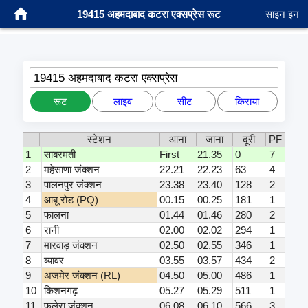
19415 अहमदाबाद कटरा एक्सप्रेस रूट
साइन इन
19415 अहमदाबाद कटरा एक्सप्रेस
रूट
लाइव
सीट
किराया
स्टेशन
आना
जाना
दूरी
PF
1
साबरमती
First
21.35
0
7
2
महेसाणा जंक्शन
22.21
22.23
63
4
3
पालनपुर जंक्शन
23.38
23.40
128
2
4
आबू रोड (PQ)
00.15
00.25
181
1
5
फालना
01.44
01.46
280
2
6
रानी
02.00
02.02
294
1
7
मारवाड़ जंक्शन
02.50
02.55
346
1
8
ब्यावर
03.55
03.57
434
2
9
अजमेर जंक्शन (RL)
04.50
05.00
486
1
10
किशनगढ़
05.27
05.29
511
1
11
फुलेरा जंक्शन
06.08
06.10
566
3