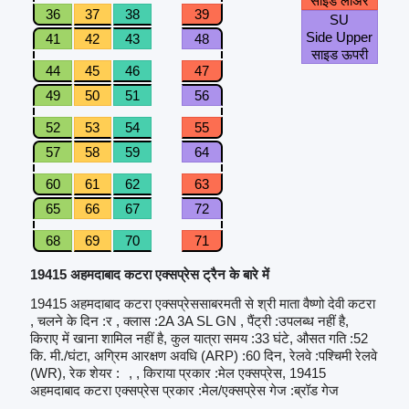
साइड लोअर
36
37
38
39
SU
Side Upper
41
42
43
48
साइड ऊपरी
44
45
46
47
49
50
51
56
52
53
54
55
57
58
59
64
60
61
62
63
65
66
67
72
68
69
70
71
19415 अहमदाबाद कटरा एक्सप्रेस ट्रैन के बारे में
19415 अहमदाबाद कटरा एक्सप्रेससाबरमती से श्री माता वैष्णो देवी कटरा
, चलने के दिन :र , क्लास :2A 3A SL GN , पैंट्री :उपलब्ध नहीं है,
किराए में खाना शामिल नहीं है, कुल यात्रा समय :33 घंटे, औसत गति :52
कि. मी./घंटा, अग्रिम आरक्षण अवधि (ARP) :60 दिन, रेलवे :पश्चिमी रेलवे
(WR), रेक शेयर :
, , किराया प्रकार :मेल एक्सप्रेस, 19415
अहमदाबाद कटरा एक्सप्रेस प्रकार :मेल/एक्सप्रेस गेज :ब्रॉड गेज