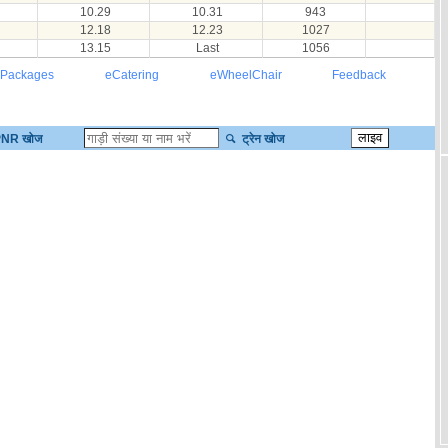
10.29
10.31
943
12.18
12.23
1027
13.15
Last
1056
 Packages
eCatering
eWheelChair
Feedback
NR खोज
ट्रेन खोज