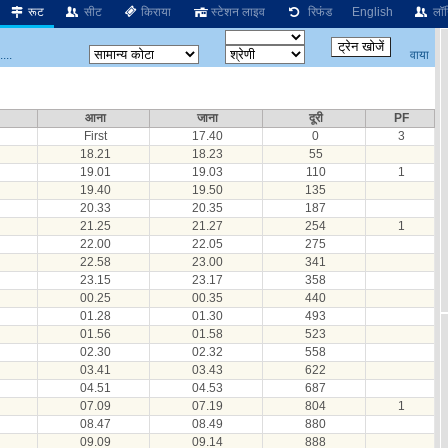
रूट
सीट
किराया
स्टेशन लाइव
रिफंड
English
लॉग
वाया
...
आना
जाना
दूरी
PF
First
17.40
0
3
18.21
18.23
55
19.01
19.03
110
1
19.40
19.50
135
20.33
20.35
187
21.25
21.27
254
1
22.00
22.05
275
22.58
23.00
341
23.15
23.17
358
00.25
00.35
440
01.28
01.30
493
01.56
01.58
523
02.30
02.32
558
03.41
03.43
622
04.51
04.53
687
07.09
07.19
804
1
08.47
08.49
880
09.09
09.14
888