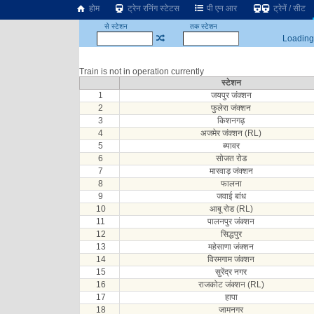
होम
ट्रेन रनिंग स्टेटस
पी एन आर
ट्रेनें / सीट
से स्टेशन
तक स्टेशन
Loading.
Train is not in operation currently
स्टेशन
1
जयपुर जंक्शन
2
फुलेरा जंक्शन
3
किशनगढ़
4
अजमेर जंक्शन (RL)
5
ब्यावर
6
सोजत रोड
7
मारवाड़ जंक्शन
8
फालना
9
जवाई बांध
10
आबू रोड (RL)
11
पालनपुर जंक्शन
12
सिद्धपुर
13
महेसाणा जंक्शन
14
विरमगाम जंक्शन
15
सुरेंद्र नगर
16
राजकोट जंक्शन (RL)
17
हापा
18
जामनगर