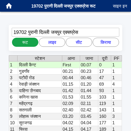
19702 पुरानी दिल्ली जयपुर एक्सप्रेस रूट
साइन इन
19702 पुरानी दिल्ली जयपुर एक्सप्रेस
रूट
लाइव
सीट
किराया
स्टेशन
आना
जाना
दूरी
PF
1
दिल्ली कैन्ट
First
00.07
0
1
2
गुडगाँव
00.21
00.23
17
1
3
पटौदी रोड
00.44
00.46
47
1
4
रेवाड़ी जंक्शन
01.15
01.20
69
4
5
दाहिना ज़ैनबाद
01.42
01.44
93
1
6
कनिना खास
01.53
01.55
103
1
7
महेंद्रगढ़
02.09
02.11
119
1
8
सतनाली
02.40
02.42
143
1
9
लोहारू जंक्शन
03.20
03.45
160
3
10
सुरजगढ
04.02
04.04
177
1
11
चिरवा
04.15
04.17
189
1