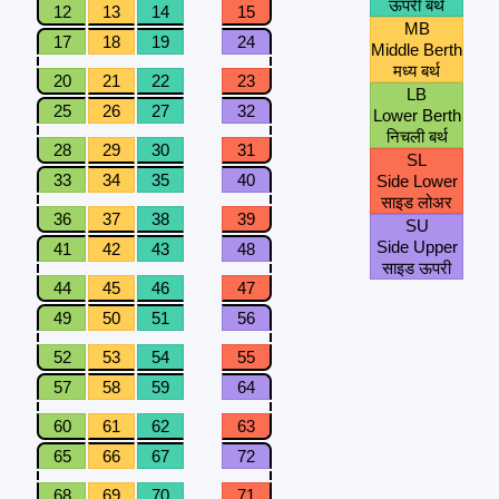
ऊपरी बर्थ
12
13
14
15
MB
17
18
19
24
Middle Berth
मध्य बर्थ
20
21
22
23
LB
25
26
27
32
Lower Berth
निचली बर्थ
28
29
30
31
SL
33
34
35
40
Side Lower
साइड लोअर
36
37
38
39
SU
Side Upper
41
42
43
48
साइड ऊपरी
44
45
46
47
49
50
51
56
52
53
54
55
57
58
59
64
60
61
62
63
65
66
67
72
68
69
70
71