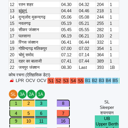
12
रतन शहर
04.30
04.32
204
1
13
झुंझुनूं
04.44
04.46
218
1
14
दुन्द्लोद मुकन्दगढ़
05.06
05.08
244
1
15
नवलगढ़
05.19
05.21
255
1
16
सीकर जंक्शन
05.45
05.55
282
1
17
पलसाना
06.19
06.21
310
2
18
रिंगस जंक्शन
06.41
06.44
332
1
19
गोविन्दगढ़ मलिकपुर
07.00
07.02
354
1
20
चोमुं समोद
07.12
07.14
364
1
21
दहर का बालाजी
07.41
07.44
389
1
22
जयपुर जंक्शन
08.30
Last
393
1B
कोच रचना (ऐतिहासिक डेटा)
LPR
OCV
OCV
B1
B2
B3
B4
B5
S1
S2
S3
S4
S5
A1
SL
3A
2A
1A
SL
1
2
3
8
Sleeper
शयनयान
4
5
6
7
UB
9
10
11
16
Upper Berth