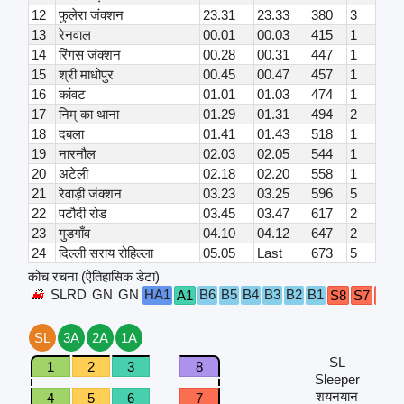
12
फुलेरा जंक्शन
23.31
23.33
380
3
13
रेनवाल
00.01
00.03
415
1
14
रिंगस जंक्शन
00.28
00.31
447
1
15
श्री माधोपुर
00.45
00.47
457
1
16
कांवट
01.01
01.03
474
1
17
निम् का थाना
01.29
01.31
494
2
18
दबला
01.41
01.43
518
1
19
नारनौल
02.03
02.05
544
1
20
अटेली
02.18
02.20
558
1
21
रेवाड़ी जंक्शन
03.23
03.25
596
5
22
पटौदी रोड
03.45
03.47
617
2
23
गुडगाँव
04.10
04.12
647
2
24
दिल्ली सराय रोहिल्ला
05.05
Last
673
5
कोच रचना (ऐतिहासिक डेटा)
SLRD
GN
GN
HA1
B6
B5
B4
B3
B2
B1
A1
S8
S7
S6
SL
3A
2A
1A
SL
1
2
3
8
Sleeper
शयनयान
4
5
6
7