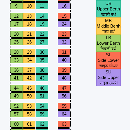
UB
9
10
11
16
Upper Berth
ऊपरी बर्थ
12
13
14
15
MB
17
18
19
24
Middle Berth
मध्य बर्थ
20
21
22
23
LB
25
26
27
32
Lower Berth
निचली बर्थ
28
29
30
31
SL
33
34
35
40
Side Lower
साइड लोअर
36
37
38
39
SU
Side Upper
41
42
43
48
साइड ऊपरी
44
45
46
47
49
50
51
56
52
53
54
55
57
58
59
64
60
61
62
63