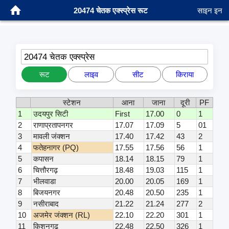
20474 चेतक एक्स्प्रेस रूट
साइन इन
20474 चेतक एक्स्प्रेस
रूट
लाइव
सीट
किराया
स्टेशन
आना
जाना
दूरी
PF
1
उदयपुर सिटी
First
17.00
0
1
2
राणाप्रतापनगर
17.07
17.09
5
01
3
मावली जंक्शन
17.40
17.42
43
2
4
फतेहनागर (PQ)
17.55
17.56
56
1
5
कपासन
18.14
18.15
79
1
6
चित्तौरगढ़
18.48
19.03
115
1
7
भीलवाडा
20.00
20.05
169
1
8
बिजयनगर
20.48
20.50
235
1
9
नसीराबाद
21.22
21.24
277
2
10
अजमेर जंक्शन (RL)
22.10
22.20
301
1
11
किशनगढ़
22.48
22.50
326
1