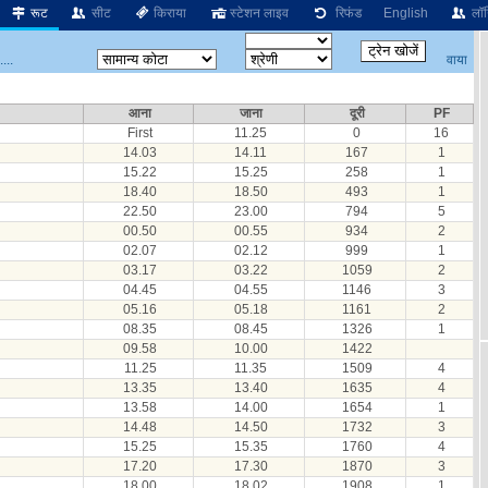
रूट
सीट
किराया
स्टेशन लाइव
रिफंड
English
लॉग
वाया
...
आना
जाना
दूरी
PF
First
11.25
0
16
14.03
14.11
167
1
15.22
15.25
258
1
18.40
18.50
493
1
22.50
23.00
794
5
00.50
00.55
934
2
02.07
02.12
999
1
03.17
03.22
1059
2
04.45
04.55
1146
3
05.16
05.18
1161
2
08.35
08.45
1326
1
09.58
10.00
1422
11.25
11.35
1509
4
13.35
13.40
1635
4
13.58
14.00
1654
1
14.48
14.50
1732
3
15.25
15.35
1760
4
17.20
17.30
1870
3
18.00
18.02
1908
1