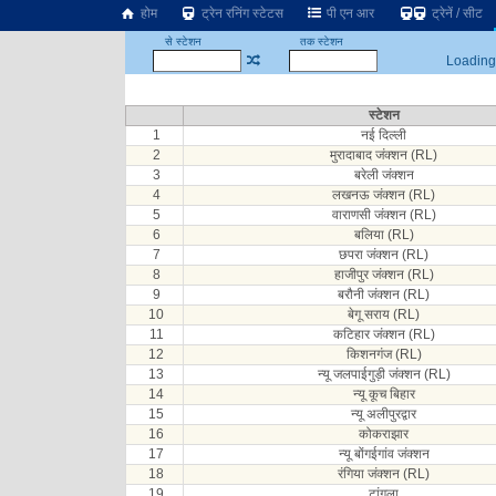
होम
ट्रेन रनिंग स्टेटस
पी एन आर
ट्रेनें / सीट
से स्टेशन
तक स्टेशन
Loading.
स्टेशन
1
नई दिल्ली
2
मुरादाबाद जंक्शन (RL)
3
बरेली जंक्शन
4
लखनऊ जंक्शन (RL)
5
वाराणसी जंक्शन (RL)
6
बलिया (RL)
7
छपरा जंक्शन (RL)
8
हाजीपुर जंक्शन (RL)
9
बरौनी जंक्शन (RL)
10
बेगू सराय (RL)
11
कटिहार जंक्शन (RL)
12
किशनगंज (RL)
13
न्यू जलपाईगुड़ी जंक्शन (RL)
14
न्यू कूच बिहार
15
न्यू अलीपुरद्वार
16
कोकराझार
17
न्यू बोंगईगांव जंक्शन
18
रंगिया जंक्शन (RL)
19
टांगला