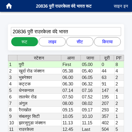
20836 पुरी राउरकेला वंदे भारत रूट
साइन इन
20836 पुरी राउरकेला वंदे भारत
रूट
लाइव
सीट
किराया
स्टेशन
आना
जाना
दूरी
PF
1
पुरी
First
05.00
0
8
2
खुर्दा रोड जंक्शन
05.38
05.40
44
4
3
भुबनेश्वर
06.00
06.05
63
2
4
कट्टक
06.30
06.32
91
2
5
धेनकनाल
07.14
07.16
147
4
6
तालचेर रोड
07.50
07.52
195
1
7
अंगुल
08.00
08.02
207
2
8
रैराखोल
09.15
09.17
293
2
9
संबलपुर सिटी
10.05
10.10
357
1
10
झारसुगुडा जंक्शन
11.13
11.15
402
2
11
राउरकेला
12.45
Last
504
5