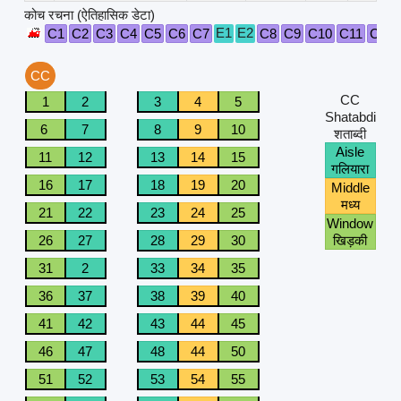
कोच रचना (ऐतिहासिक डेटा)
E1
E2
C1
C2
C3
C4
C5
C6
C7
C8
C9
C10
C11
C12
CC
CC
1
2
3
4
5
Shatabdi
6
7
8
9
10
शताब्दी
Aisle
11
12
13
14
15
गलियारा
16
17
18
19
20
Middle
मध्य
21
22
23
24
25
Window
26
27
28
29
30
खिड़की
31
2
33
34
35
36
37
38
39
40
41
42
43
44
45
46
47
48
44
50
51
52
53
54
55