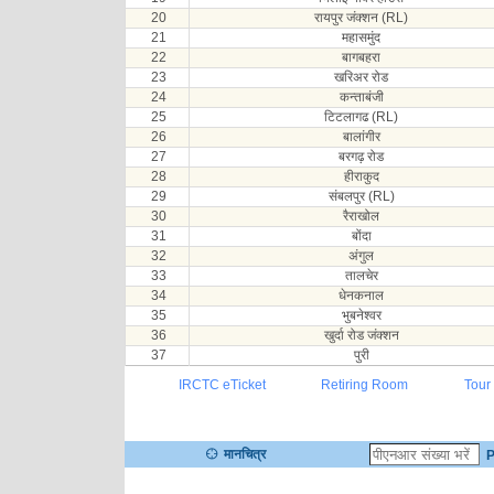
20
रायपुर जंक्शन (RL)
21
महासमुंद
22
बागबहरा
23
खरिअर रोड
24
कन्ताबंजी
25
टिटलागढ (RL)
26
बालांगीर
27
बरगढ़ रोड
28
हीराकुद
29
संबलपुर (RL)
30
रैराखोल
31
बोंदा
32
अंगुल
33
तालचेर
34
धेनकनाल
35
भुबनेश्वर
36
खुर्दा रोड जंक्शन
37
पुरी
IRCTC eTicket
Retiring Room
Tour
मानचित्र
P