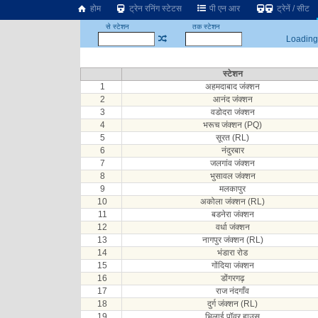
होम
ट्रेन रनिंग स्टेटस
पी एन आर
ट्रेनें / सीट
से स्टेशन
तक स्टेशन
Loading.
स्टेशन
1
अहमदाबाद जंक्शन
2
आनंद जंक्शन
3
वडोदरा जंक्शन
4
भरूच जंक्शन (PQ)
5
सूरत (RL)
6
नंदुरबार
7
जलगांव जंक्शन
8
भुसावल जंक्शन
9
मलकापुर
10
अकोला जंक्शन (RL)
11
बडनेरा जंक्शन
12
वर्धा जंक्शन
13
नागपुर जंक्शन (RL)
14
भंडारा रोड
15
गोंदिया जंक्शन
16
डोंगरगढ़
17
राज नंदगाँव
18
दुर्ग जंक्शन (RL)
19
भिलाई पॉवर हाउस