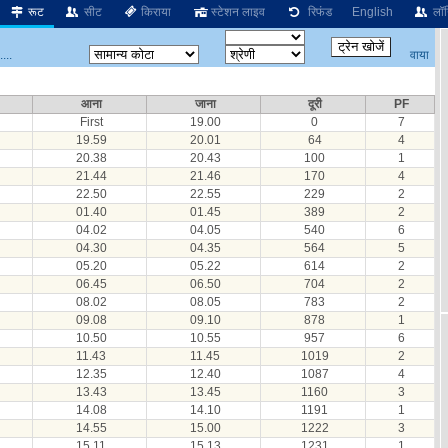
रूट
सीट
किराया
स्टेशन लाइव
रिफंड
English
लॉग
वाया
...
आना
जाना
दूरी
PF
First
19.00
0
7
19.59
20.01
64
4
20.38
20.43
100
1
21.44
21.46
170
4
22.50
22.55
229
2
01.40
01.45
389
2
04.02
04.05
540
6
04.30
04.35
564
5
05.20
05.22
614
2
06.45
06.50
704
2
08.02
08.05
783
2
09.08
09.10
878
1
10.50
10.55
957
6
11.43
11.45
1019
2
12.35
12.40
1087
4
13.43
13.45
1160
3
14.08
14.10
1191
1
14.55
15.00
1222
3
15.11
15.13
1231
1