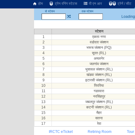
होम
ट्रेन रनिंग स्टेटस
पी एन आर
ट्रेनें / सीट
से स्टेशन
तक स्टेशन
Loading.
स्टेशन
1
एकता नगर
2
वडोदरा जंक्शन
3
भरूच जंक्शन (PQ)
4
सूरत (RL)
5
अमलनेर
6
जलगांव जंक्शन
7
भुसावल जंक्शन (RL)
8
खंडवा जंक्शन (RL)
9
इटारसी जंक्शन (RL)
10
पिपरिया
11
गडरवारा
12
नरसिंहपुर
13
जबलपुर जंक्शन (RL)
14
कटनी जंक्शन (RL)
15
मैहर
16
सतना
17
रेवा
IRCTC eTicket
Retiring Room
Tour