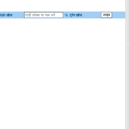
NR खोज
ट्रेन खोज