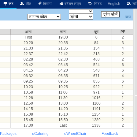
रूट
सीट
किराया
स्टेशन लाइव
रिफंड
English
लॉग
वाया
...
आना
जाना
दूरी
PF
First
19.00
0
2
20.20
20.35
84
3
21.33
21.35
154
4
22.37
22.42
213
2
02.28
02.30
468
2
03.42
03.45
524
6
04.15
04.20
548
6
06.32
06.35
671
4
09.25
09.35
855
6
10.23
10.25
922
1
10.58
11.00
971
1
11.28
11.30
1016
1
12.50
13.00
1100
2
14.15
14.20
1191
2
15.08
15.10
1254
1
15.45
15.50
1289
2
17.30
Last
1338
2
 Packages
eCatering
eWheelChair
Feedback