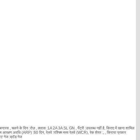
ारस , चलने के दिन :रोज़ , क्लास :1A 2A 3A SL GN , पैंट्री :उपलब्ध नहीं है, किराए में खाना शामिल
िम आरक्षण अवधि (ARP) :60 दिन, रेलवे :पश्चिम मध्य रेलवे (WCR), रेक शेयर :
, , किराया प्रकार
ट गेज :ब्रॉड गेज