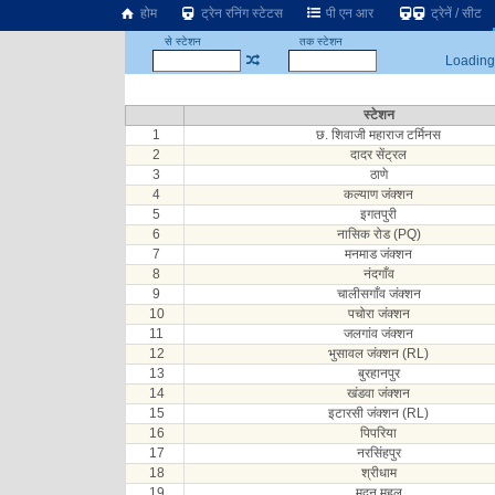
होम
ट्रेन रनिंग स्टेटस
पी एन आर
ट्रेनें / सीट
से स्टेशन
तक स्टेशन
Loading.
स्टेशन
1
छ. शिवाजी महाराज टर्मिनस
2
दादर सेंट्रल
3
ठाणे
4
कल्याण जंक्शन
5
इगतपुरी
6
नासिक रोड (PQ)
7
मनमाड जंक्शन
8
नंदगाँव
9
चालीसगाँव जंक्शन
10
पचोरा जंक्शन
11
जलगांव जंक्शन
12
भुसावल जंक्शन (RL)
13
बुरहानपुर
14
खंडवा जंक्शन
15
इटारसी जंक्शन (RL)
16
पिपरिया
17
नरसिंहपुर
18
श्रीधाम
19
मदन महल