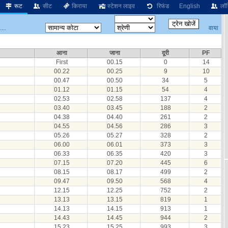
रूट
सीट
किराया
स्टेशन लाइव
रिफंड
English
लॉग
वाया
...
आना
जाना
दूरी
PF
First
00.15
0
14
00.22
00.25
9
10
00.47
00.50
34
5
01.12
01.15
54
4
02.53
02.58
137
4
03.40
03.45
188
2
04.38
04.40
261
2
04.55
04.56
286
3
05.26
05.27
328
2
06.00
06.01
373
3
06.33
06.35
420
3
07.15
07.20
445
6
08.15
08.17
499
2
09.47
09.50
568
4
12.15
12.25
752
2
13.13
13.15
819
1
14.13
14.15
913
1
14.43
14.45
944
2
15.23
15.25
993
3