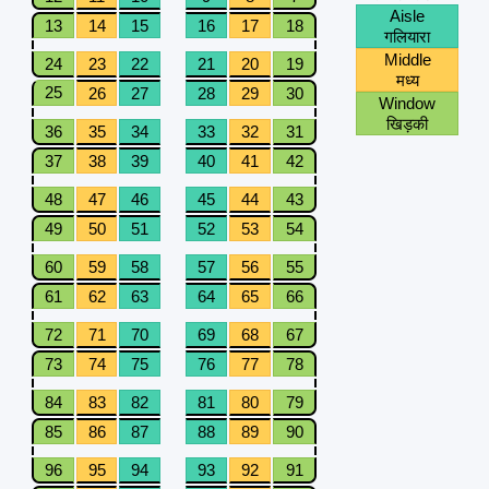
Aisle
13
14
15
16
17
18
गलियारा
Middle
24
23
22
21
20
19
मध्य
25
26
27
28
29
30
Window
खिड़की
36
35
34
33
32
31
37
38
39
40
41
42
48
47
46
45
44
43
49
50
51
52
53
54
60
59
58
57
56
55
61
62
63
64
65
66
72
71
70
69
68
67
73
74
75
76
77
78
84
83
82
81
80
79
85
86
87
88
89
90
96
95
94
93
92
91