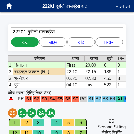
22201 दुरोंतो एक्सप्रेस रूट
साइन इन
22201 दुरोंतो एक्सप्रेस
रूट
लाइव
सीट
किराया
स्टेशन
आना
जाना
दूरी
PF
1
सियाल्दा
First
20.00
0
9
2
खड़गपुर जंक्शन (RL)
22.10
22.15
136
1
3
भुबनेश्वर
02.25
02.30
459
3
4
पुरी
04.10
Last
522
1
कोच रचना (ऐतिहासिक डेटा)
LPR
PC
B1
B2
B3
B4
H1
S1
S2
S3
S4
S5
S6
S7
A1
2S
SL
3A
2A
1A
2S
1
2
3
4
5
6
Second Sitting
सेकंड सिटींग
12
11
10
9
8
7