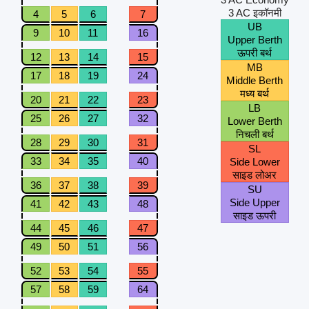
3 AC इकॉनमी
4
5
6
7
UB
9
10
11
16
Upper Berth
ऊपरी बर्थ
12
13
14
15
MB
17
18
19
24
Middle Berth
मध्य बर्थ
20
21
22
23
LB
25
26
27
32
Lower Berth
निचली बर्थ
28
29
30
31
SL
33
34
35
40
Side Lower
साइड लोअर
36
37
38
39
SU
Side Upper
41
42
43
48
साइड ऊपरी
44
45
46
47
49
50
51
56
52
53
54
55
57
58
59
64