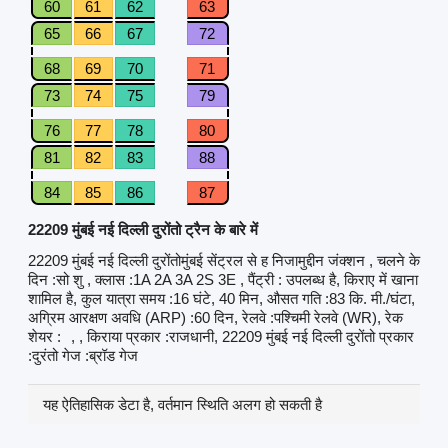
60
61
62
63
65
66
67
72
68
69
70
71
73
74
75
79
76
77
78
80
81
82
83
88
84
85
86
87
22209 मुंबई नई दिल्ली दुरोंतो ट्रैन के बारे में
22209 मुंबई नई दिल्ली दुरोंतोमुंबई सेंट्रल से ह निजामुद्दीन जंक्शन , चलने के
दिन :सो शु , क्लास :1A 2A 3A 2S 3E , पैंट्री : उपलब्ध है, किराए में खाना
शामिल है, कुल यात्रा समय :16 घंटे, 40 मिन, औसत गति :83 कि. मी./घंटा,
अग्रिम आरक्षण अवधि (ARP) :60 दिन, रेलवे :पश्चिमी रेलवे (WR), रेक
शेयर :
, , किराया प्रकार :राजधानी, 22209 मुंबई नई दिल्ली दुरोंतो प्रकार
:दुरंतो गेज :ब्रॉड गेज
यह ऐतिहासिक डेटा है, वर्तमान स्थिति अलग हो सकती है