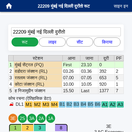
22209 मुंबई नई दिल्ली दुरोंतो रूट
साइन इन
22209 मुंबई नई दिल्ली दुरोंतो
रूट
लाइव
सीट
किराया
स्टेशन
आना
जाना
दूरी
PF
1
मुंबई सेंट्रल (PQ)
First
23.10
0
2
वडोदरा जंक्शन (RL)
03.26
03.36
392
2
3
रतलाम जंक्शन (RL)
07.00
07.05
653
5
4
कोटा जंक्शन (RL)
10.00
10.05
920
1
5
ह निजामुद्दीन जंक्शन
15.50
Last
1377
7
कोच रचना (ऐतिहासिक डेटा)
DL1
B1
B2
B3
B4
B5
B6
PC
M1
M2
M3
M4
A1
A2
A3
3E
2S
3A
2A
1A
3E
1
2
3
8
3 AC Economy