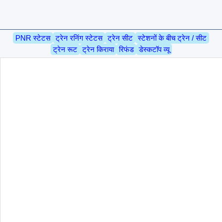
PNR स्टेटस
ट्रेन रनिंग स्टेटस
ट्रेन सीट
स्टेशनों के बीच ट्रेन / सीट
ट्रेन रूट
ट्रेन किराया
रिफंड
डेस्कटॉप व्यू