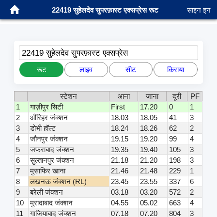
22419 सुहेलदेव सुपरफ़ास्ट एक्सप्रेस रूट
साइन इन
22419 सुहेलदेव सुपरफ़ास्ट एक्सप्रेस
रूट
लाइव
सीट
किराया
स्टेशन
आना
जाना
दूरी
PF
1
गाज़ीपुर सिटी
First
17.20
0
1
2
औंरिहर जंक्शन
18.03
18.05
41
3
3
डोभी हॉल्ट
18.24
18.26
62
2
4
जौनपुर जंक्शन
19.15
19.20
99
4
5
जफराबाद जंक्शन
19.35
19.40
105
3
6
सुल्तानपुर जंक्शन
21.18
21.20
198
3
7
मुसाफिर खाना
21.46
21.48
229
1
8
लखनऊ जंक्शन (RL)
23.45
23.55
337
6
9
बरेली जंक्शन
03.18
03.20
572
2
10
मुरादाबाद जंक्शन
04.55
05.02
663
4
11
गाजियाबाद जंक्शन
07.18
07.20
804
3