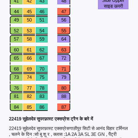
Side Upper
41
42
43
48
साइड ऊपरी
44
45
46
47
49
50
51
56
52
53
54
55
57
58
59
64
60
61
62
63
65
66
67
72
68
69
70
71
73
74
75
79
76
77
78
80
81
82
83
88
84
85
86
87
22419 सुहेलदेव सुपरफ़ास्ट एक्सप्रेस ट्रैन के बारे में
22419 सुहेलदेव सुपरफ़ास्ट एक्सप्रेसगाज़ीपुर सिटी से आनंद विहार टर्मिनल
, चलने के दिन :सो बु शु र , क्लास :1A 2A 3A SL 3E GN , पैंट्री