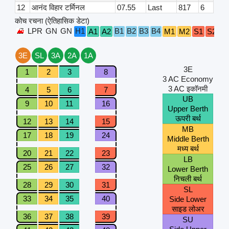
12
आनंद विहार टर्मिनल
07.55
Last
817
6
कोच रचना (ऐतिहासिक डेटा)
LPR
GN
GN
H1
B1
B2
B3
B4
A1
A2
M1
M2
S1
S2
S
3E
SL
3A
2A
1A
3E
1
2
3
8
3 AC Economy
3 AC इकॉनमी
4
5
6
7
UB
9
10
11
16
Upper Berth
ऊपरी बर्थ
12
13
14
15
MB
17
18
19
24
Middle Berth
मध्य बर्थ
20
21
22
23
LB
25
26
27
32
Lower Berth
निचली बर्थ
28
29
30
31
SL
33
34
35
40
Side Lower
साइड लोअर
36
37
38
39
SU