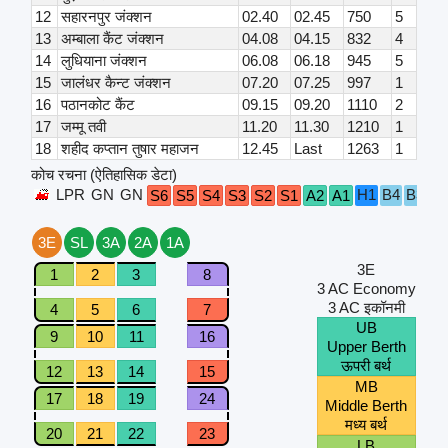
12
सहारनपुर जंक्शन
02.40
02.45
750
5
13
अम्बाला कैंट जंक्शन
04.08
04.15
832
4
14
लुधियाना जंक्शन
06.08
06.18
945
5
15
जालंधर कैन्ट जंक्शन
07.20
07.25
997
1
16
पठानकोट कैंट
09.15
09.20
1110
2
17
जम्मू तवी
11.20
11.30
1210
1
18
शहीद कप्तान तुषार महाजन
12.45
Last
1263
1
कोच रचना (ऐतिहासिक डेटा)
LPR
GN
GN
H1
B4
B3
B2
S6
S5
S4
S3
S2
S1
A2
A1
3E
SL
3A
2A
1A
3E
1
2
3
8
3 AC Economy
3 AC इकॉनमी
4
5
6
7
UB
9
10
11
16
Upper Berth
ऊपरी बर्थ
12
13
14
15
MB
17
18
19
24
Middle Berth
मध्य बर्थ
20
21
22
23
LB