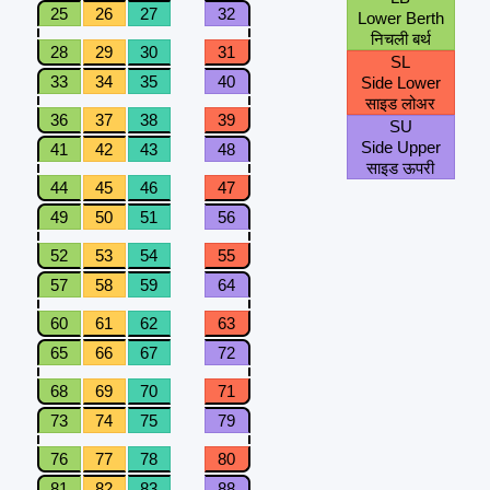
25
26
27
32
Lower Berth
निचली बर्थ
28
29
30
31
SL
33
34
35
40
Side Lower
साइड लोअर
36
37
38
39
SU
Side Upper
41
42
43
48
साइड ऊपरी
44
45
46
47
49
50
51
56
52
53
54
55
57
58
59
64
60
61
62
63
65
66
67
72
68
69
70
71
73
74
75
79
76
77
78
80
81
82
83
88