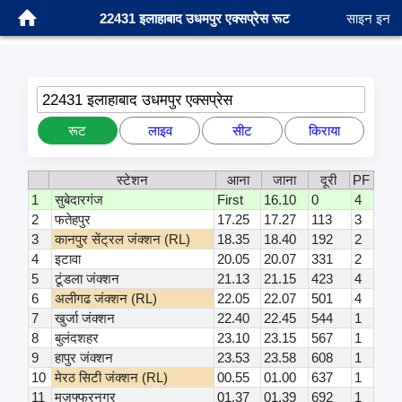
22431 इलाहाबाद उधमपुर एक्सप्रेस रूट
साइन इन
22431 इलाहाबाद उधमपुर एक्सप्रेस
रूट
लाइव
सीट
किराया
स्टेशन
आना
जाना
दूरी
PF
1
सुबेदारगंज
First
16.10
0
4
2
फतेहपुर
17.25
17.27
113
3
3
कानपुर सेंट्रल जंक्शन (RL)
18.35
18.40
192
2
4
इटावा
20.05
20.07
331
2
5
टूंडला जंक्शन
21.13
21.15
423
4
6
अलीगढ जंक्शन (RL)
22.05
22.07
501
4
7
खुर्जा जंक्शन
22.40
22.45
544
1
8
बुलंदशहर
23.10
23.15
567
1
9
हापुर जंक्शन
23.53
23.58
608
1
10
मेरठ सिटी जंक्शन (RL)
00.55
01.00
637
1
11
मुज़फ्फरनगर
01.37
01.39
692
1