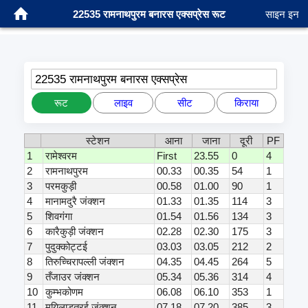
22535 रामनाथपुरम बनारस एक्सप्रेस रूट
साइन इन
22535 रामनाथपुरम बनारस एक्सप्रेस
रूट
लाइव
सीट
किराया
स्टेशन
आना
जाना
दूरी
PF
1
रामेश्वरम
First
23.55
0
4
2
रामनाथपुरम
00.33
00.35
54
1
3
परमकुड़ी
00.58
01.00
90
1
4
मानामदुरै जंक्शन
01.33
01.35
114
3
5
शिवगंगा
01.54
01.56
134
3
6
कारैकुड़ी जंक्शन
02.28
02.30
175
3
7
पुदुक्कोट्टई
03.03
03.05
212
2
8
तिरुच्चिरापल्ली जंक्शन
04.35
04.45
264
5
9
तँजाउर जंक्शन
05.34
05.36
314
4
10
कुम्भकोणम
06.08
06.10
353
1
11
मयिलाडुतुरई जंक्शन
07.18
07.20
385
3