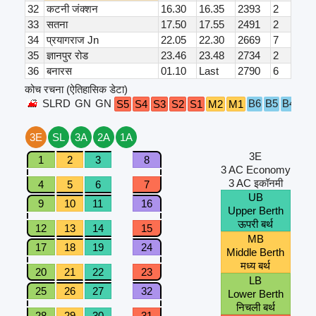
32
कटनी जंक्शन
16.30
16.35
2393
2
33
सतना
17.50
17.55
2491
2
34
प्रयागराज Jn
22.05
22.30
2669
7
35
ज्ञानपुर रोड
23.46
23.48
2734
2
36
बनारस
01.10
Last
2790
6
कोच रचना (ऐतिहासिक डेटा)
SLRD
GN
GN
B6
B5
B4
B3
S5
S4
S3
S2
S1
M2
M1
3E
SL
3A
2A
1A
3E
1
2
3
8
3 AC Economy
3 AC इकॉनमी
4
5
6
7
UB
9
10
11
16
Upper Berth
ऊपरी बर्थ
12
13
14
15
MB
17
18
19
24
Middle Berth
मध्य बर्थ
20
21
22
23
LB
25
26
27
32
Lower Berth
निचली बर्थ
28
29
30
31