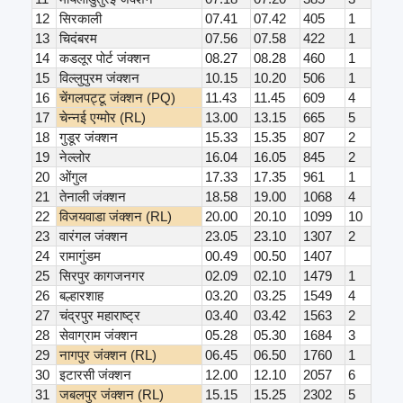
12
सिरकाली
07.41
07.42
405
1
13
चिदंबरम
07.56
07.58
422
1
14
कडलूर पोर्ट जंक्शन
08.27
08.28
460
1
15
विल्लुपुरम जंक्शन
10.15
10.20
506
1
16
चेंगलपट्टू जंक्शन (PQ)
11.43
11.45
609
4
17
चेन्नई एग्मोर (RL)
13.00
13.15
665
5
18
गुडूर जंक्शन
15.33
15.35
807
2
19
नेल्लोर
16.04
16.05
845
2
20
ओंगुल
17.33
17.35
961
1
21
तेनाली जंक्शन
18.58
19.00
1068
4
22
विजयवाडा जंक्शन (RL)
20.00
20.10
1099
10
23
वारंगल जंक्शन
23.05
23.10
1307
2
24
रामागुंडम
00.49
00.50
1407
25
सिरपुर कागजनगर
02.09
02.10
1479
1
26
बल्हारशाह
03.20
03.25
1549
4
27
चंद्रपुर महाराष्ट्र
03.40
03.42
1563
2
28
सेवाग्राम जंक्शन
05.28
05.30
1684
3
29
नागपुर जंक्शन (RL)
06.45
06.50
1760
1
30
इटारसी जंक्शन
12.00
12.10
2057
6
31
जबलपुर जंक्शन (RL)
15.15
15.25
2302
5