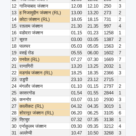
12
गाजियाबाद जंक्शन
12.08
12.10
250
3
13
ह निजामुद्दीन जंक्शन (RL)
13.00
13.20
273
2
14
कोटा जंक्शन (RL)
18.05
18.15
731
2
15
रतलाम जंक्शन
21.30
21.35
997
4
16
वडोदरा जंक्शन
01.15
01.23
1258
1
17
सूरत
03.00
03.05
1387
2
18
पालघर
05.03
05.05
1563
2
19
वसई रोड
05.55
06.00
1602
7
20
पनवेल (RL)
07.27
07.30
1669
7
21
रत्नागिरी
13.20
13.25
2032
1
22
मडगांव जंक्शन (RL)
18.25
18.35
2366
3
23
उडुपी
23.10
23.12
2715
24
मंगलौर जंक्शन
01.10
01.15
2797
2
25
कासरगोड
01.54
01.55
2844
1
26
कननोर
03.07
03.10
2930
3
27
कालीकट (RL)
04.32
04.35
3019
1
28
शोरानूर जंक्शन (RL)
06.20
06.25
3105
6
29
त्रिचुर
07.32
07.35
3138
1
30
एर्नाकुलम जंक्शन
09.30
09.35
3212
4
31
अल्लेप्पी
10.47
10.50
3268
3