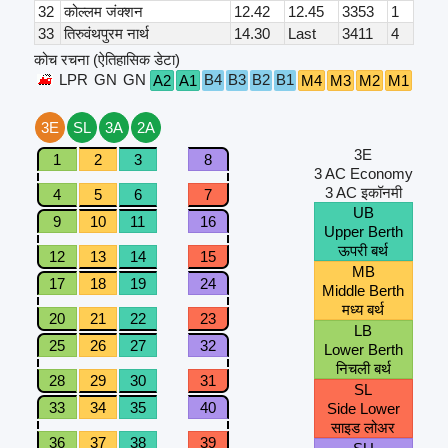
32
कोल्लम जंक्शन
12.42
12.45
3353
1
33
तिरुवंथपुरम नार्थ
14.30
Last
3411
4
कोच रचना (ऐतिहासिक डेटा)
LPR
GN
GN
B4
B3
B2
B1
A2
A1
M4
M3
M2
M1
S6
3E
SL
3A
2A
3E
1
2
3
8
3 AC Economy
3 AC इकॉनमी
4
5
6
7
UB
9
10
11
16
Upper Berth
ऊपरी बर्थ
12
13
14
15
MB
17
18
19
24
Middle Berth
मध्य बर्थ
20
21
22
23
LB
25
26
27
32
Lower Berth
निचली बर्थ
28
29
30
31
SL
33
34
35
40
Side Lower
साइड लोअर
36
37
38
39