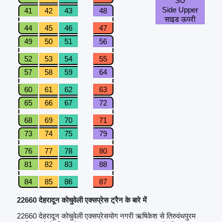
SU
Side Upper
41
42
43
48
साइड ऊपरी
44
45
46
47
49
50
51
56
52
53
54
55
57
58
59
64
60
61
62
63
65
66
67
72
68
69
70
71
73
74
75
79
76
77
78
80
81
82
83
88
84
85
86
87
22660 देहरादून कोचुवेली एक्सप्रेस ट्रैन के बारे में
22660 देहरादून कोचुवेली एक्सप्रेसयोग नगरी ऋषिकेश से तिरुवंथपुरम