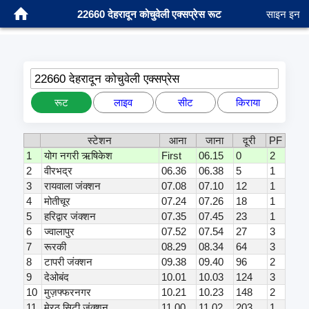
22660 देहरादून कोचुवेली एक्सप्रेस रूट
साइन इन
22660 देहरादून कोचुवेली एक्सप्रेस
रूट
लाइव
सीट
किराया
स्टेशन
आना
जाना
दूरी
PF
1
योग नगरी ऋषिकेश
First
06.15
0
2
2
वीरभद्र
06.36
06.38
5
1
3
रायवाला जंक्शन
07.08
07.10
12
1
4
मोतीचूर
07.24
07.26
18
1
5
हरिद्वार जंक्शन
07.35
07.45
23
1
6
ज्वालापुर
07.52
07.54
27
3
7
रूरकी
08.29
08.34
64
3
8
टापरी जंक्शन
09.38
09.40
96
2
9
देओबंद
10.01
10.03
124
3
10
मुज़फ्फरनगर
10.21
10.23
148
2
11
मेरठ सिटी जंक्शन
11.00
11.02
203
1