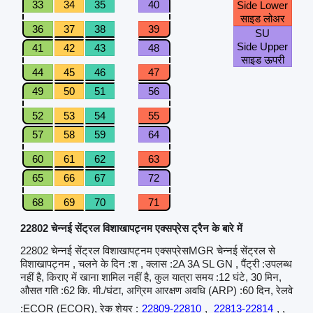
33
34
35
40
Side Lower
साइड लोअर
36
37
38
39
SU
Side Upper
41
42
43
48
साइड ऊपरी
44
45
46
47
49
50
51
56
52
53
54
55
57
58
59
64
60
61
62
63
65
66
67
72
68
69
70
71
22802 चेन्नई सेंट्रल विशाखापट्नम एक्सप्रेस ट्रैन के बारे में
22802 चेन्नई सेंट्रल विशाखापट्नम एक्सप्रेसMGR चेन्नई सेंट्रल से
विशाखापट्नम , चलने के दिन :श , क्लास :2A 3A SL GN , पैंट्री :उपलब्ध
नहीं है, किराए में खाना शामिल नहीं है, कुल यात्रा समय :12 घंटे, 30 मिन,
औसत गति :62 कि. मी./घंटा, अग्रिम आरक्षण अवधि (ARP) :60 दिन, रेलवे
:ECOR (ECOR), रेक शेयर :
22809-22810
,
22813-22814
, ,