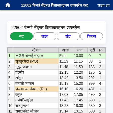
22802 चेन्नई सेंट्रल विशाखापट्नम एक्सप्रेस रूट
साइन इन
22802 चेन्नई सेंट्रल विशाखापट्नम एक्सप्रेस
रूट
लाइव
सीट
किराया
स्टेशन
आना
जाना
दूरी
PF
1
MGR चेन्नई सेंट्रल
First
10.00
0
7
2
सुल्लुरुपेटा (PQ)
11.13
11.15
83
1
3
गुडूर जंक्शन
11.48
11.50
138
2
4
नेल्लोर
12.19
12.20
176
2
5
ओंगुल
13.49
13.50
292
1
6
तेनाली जंक्शन
15.18
15.20
399
4
7
विजयवाडा जंक्शन (RL)
16.10
16.20
431
1
8
एलुरु
17.03
17.05
490
2
9
तादेपल्लिगुदेम
17.43
17.45
538
2
10
राजमुन्द्री
18.28
18.30
580
3
11
समालकोट जंक्शन
19.14
19.15
630
1