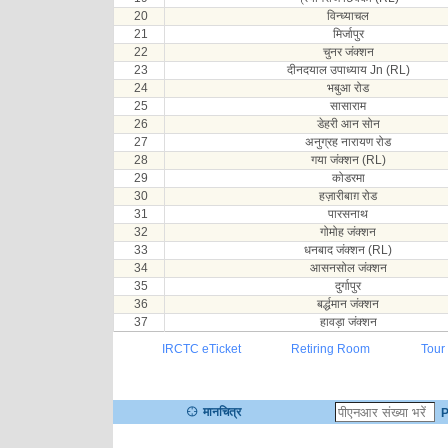
20
विन्ध्याचल
21
मिर्जापुर
22
चुनर जंक्शन
23
दीनदयाल उपाध्याय Jn (RL)
24
भबुआ रोड
25
सासाराम
26
डेहरी आन सोन
27
अनुग्रह नारायण रोड
28
गया जंक्शन (RL)
29
कोडरमा
30
हज़ारीबाग़ रोड
31
पारसनाथ
32
गोमोह जंक्शन
33
धनबाद जंक्शन (RL)
34
आसनसोल जंक्शन
35
दुर्गापुर
36
बर्द्धमान जंक्शन
37
हावड़ा जंक्शन
IRCTC eTicket
Retiring Room
Tour
मानचित्र
P