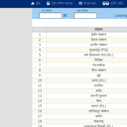
होम
ट्रेन रनिंग स्टेटस
पी एन आर
ट्रेनें / सीट
से स्टेशन
तक स्टेशन
Loading.
स्टेशन
1
इंदौर जंक्शन
2
देवास जंक्शन
3
उज्जैन जंक्शन
4
शुजालपुर (PQ)
5
संत हिरदाराम नगर (RL)
6
विदिशा
7
गंज बसोडा
8
बीना जंक्शन
9
खुरे
10
सागर (RL)
11
पथरिया
12
दमोह
13
कटनी मुरवारा
14
मैहर
15
सतना (RL)
16
मानिकपुर जंक्शन
17
डभौरा
18
शंकरगढ़
19
प्रयागराज छिवकी (RL)