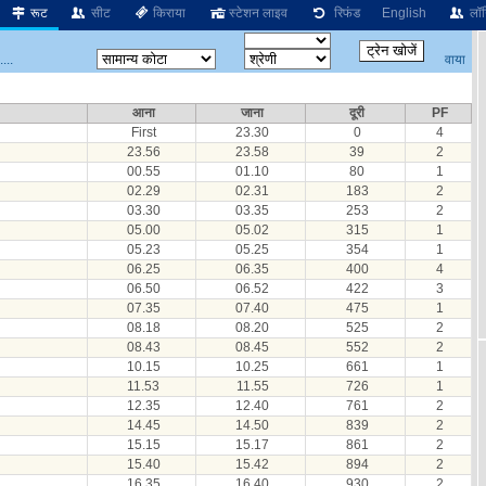
रूट
सीट
किराया
स्टेशन लाइव
रिफंड
English
लॉग
वाया
...
आना
जाना
दूरी
PF
First
23.30
0
4
23.56
23.58
39
2
00.55
01.10
80
1
02.29
02.31
183
2
03.30
03.35
253
2
05.00
05.02
315
1
05.23
05.25
354
1
06.25
06.35
400
4
06.50
06.52
422
3
07.35
07.40
475
1
08.18
08.20
525
2
08.43
08.45
552
2
10.15
10.25
661
1
11.53
11.55
726
1
12.35
12.40
761
2
14.45
14.50
839
2
15.15
15.17
861
2
15.40
15.42
894
2
16.35
16.40
930
2