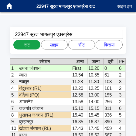
22947 सूरत भागलपुर एक्सप्रेस रूट
साइन इन
22947 सूरत भागलपुर एक्सप्रेस
रूट
लाइव
सीट
किराया
स्टेशन
आना
जाना
दूरी
PF
1
उधना जंक्शन
First
10.20
0
6
2
व्यारा
10.54
10.55
61
2
3
नवापुर
11.28
11.30
103
3
4
नंदुरबार (RL)
12.20
12.25
161
2
5
दोंदैचा (PQ)
12.58
13.00
195
3
6
अमलनेर
13.58
14.00
256
2
7
जलगांव जंक्शन
15.10
15.15
311
6
8
भुसावल जंक्शन (RL)
15.40
15.45
336
5
9
बुरहानपुर
16.35
16.37
390
2
10
खंडवा जंक्शन (RL)
17.43
17.45
459
4
11
हरदा
18.50
18.52
567
2