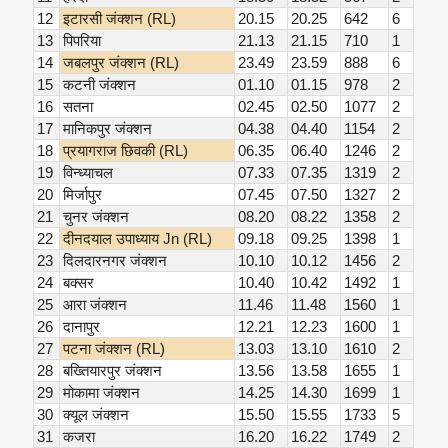
12
इटारसी जंक्शन (RL)
20.15
20.25
642
6
13
पिपरिया
21.13
21.15
710
1
14
जबलपुर जंक्शन (RL)
23.49
23.59
888
6
15
कटनी जंक्शन
01.10
01.15
978
2
16
सतना
02.45
02.50
1077
2
17
मानिकपुर जंक्शन
04.38
04.40
1154
2
18
प्रयागराज छिवकी (RL)
06.35
06.40
1246
2
19
विन्ध्याचल
07.33
07.35
1319
2
20
मिर्जापुर
07.45
07.50
1327
2
21
चुनर जंक्शन
08.20
08.22
1358
2
22
दीनदयाल उपाध्याय Jn (RL)
09.18
09.25
1398
1
23
दिलदारनगर जंक्शन
10.10
10.12
1456
2
24
बक्सर
10.40
10.42
1492
1
25
आरा जंक्शन
11.46
11.48
1560
1
26
दानापुर
12.21
12.23
1600
1
27
पटना जंक्शन (RL)
13.03
13.10
1610
2
28
बख्तियारपुर जंक्शन
13.56
13.58
1655
1
29
मोकामा जंक्शन
14.25
14.30
1699
1
30
क्यूल जंक्शन
15.50
15.55
1733
5
31
कजरा
16.20
16.22
1749
2