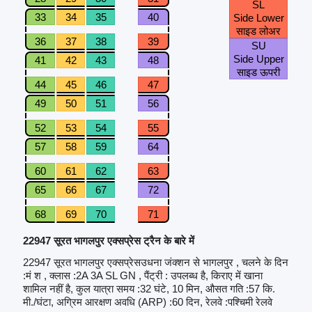
SL
33
34
35
40
Side Lower
साइड लोअर
36
37
38
39
SU
Side Upper
41
42
43
48
साइड ऊपरी
44
45
46
47
49
50
51
56
52
53
54
55
57
58
59
64
60
61
62
63
65
66
67
72
68
69
70
71
22947 सूरत भागलपुर एक्सप्रेस ट्रैन के बारे में
22947 सूरत भागलपुर एक्सप्रेसउधना जंक्शन से भागलपुर , चलने के दिन
:मं श , क्लास :2A 3A SL GN , पैंट्री : उपलब्ध है, किराए में खाना
शामिल नहीं है, कुल यात्रा समय :32 घंटे, 10 मिन, औसत गति :57 कि.
मी./घंटा, अग्रिम आरक्षण अवधि (ARP) :60 दिन, रेलवे :पश्चिमी रेलवे