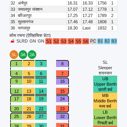
32
अभैपुर
16.31
16.33
1756
1
33
जमालपुर जंक्शन
17.07
17.12
1778
1
34
बरिअरपुर
17.25
17.27
1789
2
35
सुल्तानगंज
17.46
17.48
1808
1
36
भागलपुर
18.30
Last
1832
1
कोच रचना (ऐतिहासिक डेटा)
SLRD
GN
GN
PC
B1
B2
B3
B4
S1
S2
S3
S4
S5
S6
SL
3A
2A
SL
1
2
3
8
Sleeper
शयनयान
4
5
6
7
UB
9
10
11
16
Upper Berth
ऊपरी बर्थ
12
13
14
15
MB
17
18
19
24
Middle Berth
मध्य बर्थ
20
21
22
23
LB
25
26
27
32
Lower Berth
निचली बर्थ
28
29
30
31