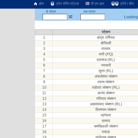
होम
ट्रेन रनिंग स्टेटस
पी एन आर
ट्रेनें / सीट
से स्टेशन
तक स्टेशन
Loading.
स्टेशन
1
बांद्रा टर्मिनस
2
बोरिवली
3
पालघर
4
वापी (PQ)
5
वलसाड (RL)
6
नवसारी
7
सूरत (RL)
8
अंकलेश्वर जंक्शन
9
भरूच जंक्शन
10
वडोदरा जंक्शन (RL)
11
आनंद जंक्शन
12
नदियाद जंक्शन
13
अहमदाबाद जंक्शन (RL)
14
विरमगाम जंक्शन
15
ध्रंगंधरा
16
हल्वाद
17
समखिअली जंक्शन
18
भचाऊ
19
गांधीधाम जंक्शन