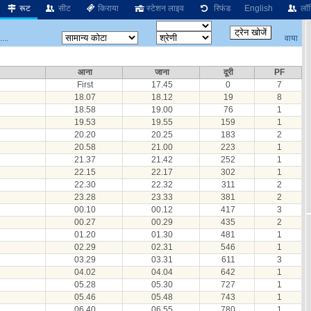
रूट
सीट
किराया
स्टेशन लाइव
रिफंड
English
लॉग
वाया
...
आना
जाना
दूरी
PF
First
17.45
0
7
18.07
18.12
19
8
18.58
19.00
76
1
19.53
19.55
159
1
20.20
20.25
183
2
20.58
21.00
223
1
21.37
21.42
252
1
22.15
22.17
302
1
22.30
22.32
311
2
23.28
23.33
381
2
00.10
00.12
417
3
00.27
00.29
435
2
01.20
01.30
481
1
02.29
02.31
546
1
03.29
03.31
611
3
04.02
04.04
642
1
05.28
05.30
727
1
05.46
05.48
743
1
06.40
06.55
780
1