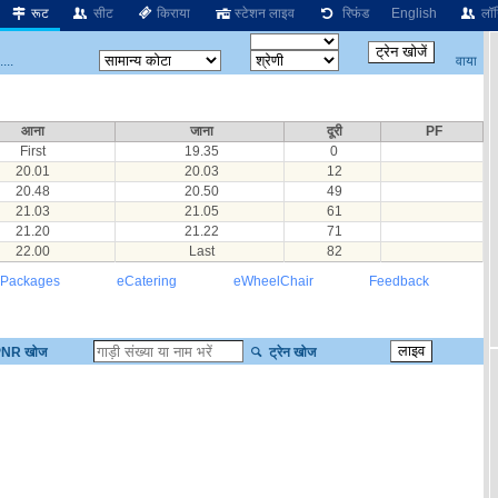
रूट
सीट
किराया
स्टेशन लाइव
रिफंड
English
लॉग
वाया
...
आना
जाना
दूरी
PF
First
19.35
0
20.01
20.03
12
20.48
20.50
49
21.03
21.05
61
21.20
21.22
71
22.00
Last
82
 Packages
eCatering
eWheelChair
Feedback
NR खोज
ट्रेन खोज