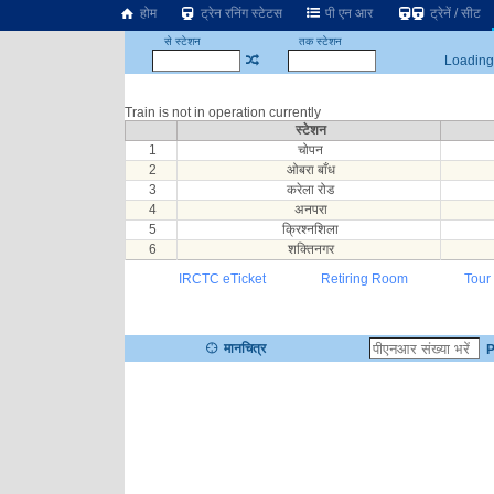
होम
ट्रेन रनिंग स्टेटस
पी एन आर
ट्रेनें / सीट
से स्टेशन
तक स्टेशन
Loading.
Train is not in operation currently
स्टेशन
1
चोपन
2
ओबरा बाँध
3
करेला रोड
4
अनपरा
5
क्रिश्नशिला
6
शक्तिनगर
IRCTC eTicket
Retiring Room
Tour
मानचित्र
P