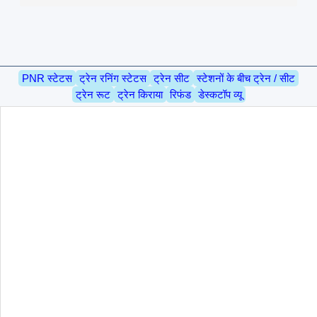
PNR स्टेटस
ट्रेन रनिंग स्टेटस
ट्रेन सीट
स्टेशनों के बीच ट्रेन / सीट
ट्रेन रूट
ट्रेन किराया
रिफंड
डेस्कटॉप व्यू