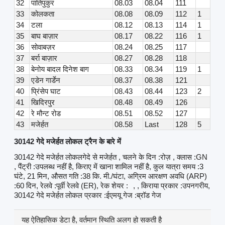
32
पातिपुकुर
08.03
08.04
111
33
कोलकता
08.08
08.09
112
1
34
टला
08.12
08.13
114
1
35
बाघ बाज़ार
08.17
08.22
116
1
36
सोवाबज़र
08.24
08.25
117
37
बर्रा बाज़ार
08.27
08.28
118
38
बेनोय बादल दिनेश बाग
08.33
08.34
119
1
39
एडेन गार्डेन
08.37
08.38
121
40
प्रिंसेप घाट
08.43
08.44
123
2
41
खिदिरपुर
08.48
08.49
126
42
रे मौन्ट रोड
08.51
08.52
127
43
मजेर्हत
08.58
Last
128
5
30142 गेदे मजेर्हत लोकल ट्रैन के बारे में
30142 गेदे मजेर्हत लोकलगेदे से मजेर्हत , चलने के दिन :रोज़ , क्लास :GN
, पैंट्री :उपलब्ध नहीं है, किराए में खाना शामिल नहीं है, कुल यात्रा समय :3
घंटे, 21 मिन, औसत गति :38 कि. मी./घंटा, अग्रिम आरक्षण अवधि (ARP)
:60 दिन, रेलवे :पूर्वी रेलवे (ER), रेक शेयर :
, , किराया प्रकार :उपनगरीय,
30142 गेदे मजेर्हत लोकल प्रकार :ईएमयू गेज :ब्रॉड गेज
यह ऐतिहासिक डेटा है, वर्तमान स्थिति अलग हो सकती है