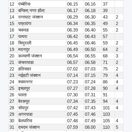
12
पंच्बेरिया
06.15
06.16
37
13
बन्किम् नगर हॉल्ट
06.17
06.18
39
14
रानाघाट जंक्शन
06.29
06.30
43
2
15
पय्रादंगा
06.34
06.35
49
2
16
चकदह
06.39
06.40
55
2
17
पल्परा
06.42
06.43
57
18
सिमुराली
06.45
06.46
59
2
19
मदनपुर
06.49
06.50
64
2
20
कल्याणी जंक्शन
06.54
06.55
68
3
21
कंचरापाडा
06.57
06.58
71
2
22
हलिसहर
07.02
07.03
75
2
23
नईहटी जंक्शन
07.14
07.15
79
4
24
श्यामनगर
07.23
07.24
86
4
25
इच्छापुर
07.27
07.28
90
4
26
पलता
07.30
07.31
91
27
बेरकपुर
07.34
07.35
94
4
28
सोदपुर
07.42
07.43
101
4
29
अगरपाडा
07.45
07.46
103
30
बेलघरिया
07.48
07.49
105
4
31
दमदम जंक्शन
07.59
08.00
110
5