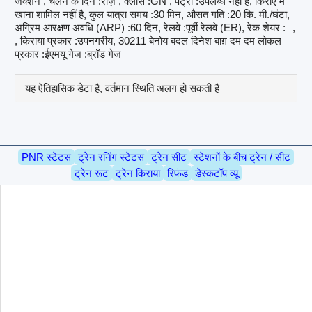
जंक्शन , चलने के दिन :रोज़ , क्लास :GN , पैंट्री :उपलब्ध नहीं है, किराए में
खाना शामिल नहीं है, कुल यात्रा समय :30 मिन, औसत गति :20 कि. मी./घंटा,
अग्रिम आरक्षण अवधि (ARP) :60 दिन, रेलवे :पूर्वी रेलवे (ER), रेक शेयर :
,
, किराया प्रकार :उपनगरीय, 30211 बेनोय बदल दिनेश बाग़ दम दम लोकल
प्रकार :ईएमयू गेज :ब्रॉड गेज
यह ऐतिहासिक डेटा है, वर्तमान स्थिति अलग हो सकती है
PNR स्टेटस
ट्रेन रनिंग स्टेटस
ट्रेन सीट
स्टेशनों के बीच ट्रेन / सीट
ट्रेन रूट
ट्रेन किराया
रिफंड
डेस्कटॉप व्यू