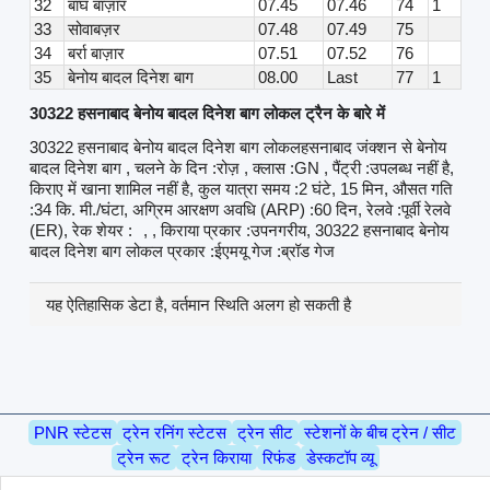
32
बाघ बाज़ार
07.45
07.46
74
1
33
सोवाबज़र
07.48
07.49
75
34
बर्रा बाज़ार
07.51
07.52
76
35
बेनोय बादल दिनेश बाग
08.00
Last
77
1
30322 हसनाबाद बेनोय बादल दिनेश बाग लोकल ट्रैन के बारे में
30322 हसनाबाद बेनोय बादल दिनेश बाग लोकलहसनाबाद जंक्शन से बेनोय
बादल दिनेश बाग , चलने के दिन :रोज़ , क्लास :GN , पैंट्री :उपलब्ध नहीं है,
किराए में खाना शामिल नहीं है, कुल यात्रा समय :2 घंटे, 15 मिन, औसत गति
:34 कि. मी./घंटा, अग्रिम आरक्षण अवधि (ARP) :60 दिन, रेलवे :पूर्वी रेलवे
(ER), रेक शेयर :
, , किराया प्रकार :उपनगरीय, 30322 हसनाबाद बेनोय
बादल दिनेश बाग लोकल प्रकार :ईएमयू गेज :ब्रॉड गेज
यह ऐतिहासिक डेटा है, वर्तमान स्थिति अलग हो सकती है
PNR स्टेटस
ट्रेन रनिंग स्टेटस
ट्रेन सीट
स्टेशनों के बीच ट्रेन / सीट
ट्रेन रूट
ट्रेन किराया
रिफंड
डेस्कटॉप व्यू