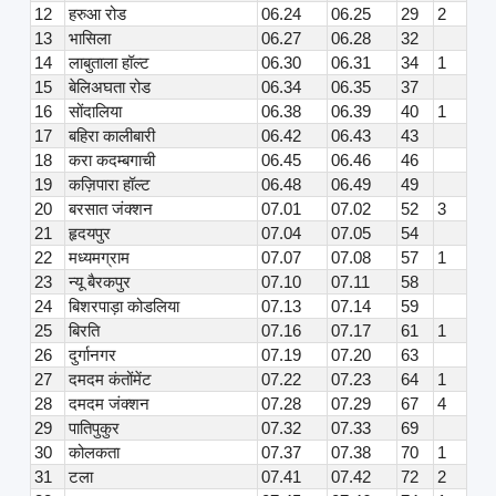
12
हरुआ रोड
06.24
06.25
29
2
13
भासिला
06.27
06.28
32
14
लाबुताला हॉल्ट
06.30
06.31
34
1
15
बेलिअघता रोड
06.34
06.35
37
16
सोंदालिया
06.38
06.39
40
1
17
बहिरा कालीबारी
06.42
06.43
43
18
करा कदम्बगाची
06.45
06.46
46
19
कज़िपारा हॉल्ट
06.48
06.49
49
20
बरसात जंक्शन
07.01
07.02
52
3
21
हृदयपुर
07.04
07.05
54
22
मध्यमग्राम
07.07
07.08
57
1
23
न्यू बैरकपुर
07.10
07.11
58
24
बिशरपाड़ा कोडलिया
07.13
07.14
59
25
बिरति
07.16
07.17
61
1
26
दुर्गानगर
07.19
07.20
63
27
दमदम कंतोंमेंट
07.22
07.23
64
1
28
दमदम जंक्शन
07.28
07.29
67
4
29
पातिपुकुर
07.32
07.33
69
30
कोलकता
07.37
07.38
70
1
31
टला
07.41
07.42
72
2