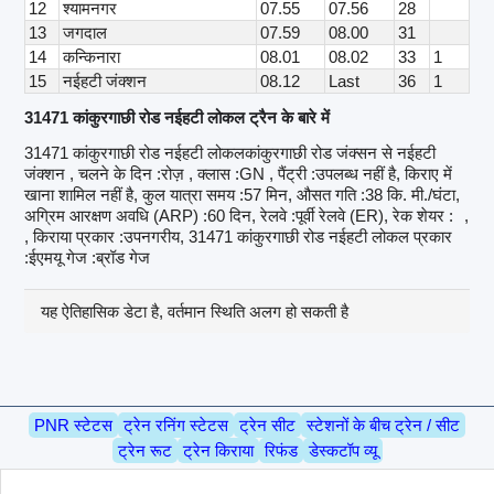
12
श्यामनगर
07.55
07.56
28
13
जगदाल
07.59
08.00
31
14
कन्किनारा
08.01
08.02
33
1
15
नईहटी जंक्शन
08.12
Last
36
1
31471 कांकुरगाछी रोड नईहटी लोकल ट्रैन के बारे में
31471 कांकुरगाछी रोड नईहटी लोकलकांकुरगाछी रोड जंक्सन से नईहटी
जंक्शन , चलने के दिन :रोज़ , क्लास :GN , पैंट्री :उपलब्ध नहीं है, किराए में
खाना शामिल नहीं है, कुल यात्रा समय :57 मिन, औसत गति :38 कि. मी./घंटा,
अग्रिम आरक्षण अवधि (ARP) :60 दिन, रेलवे :पूर्वी रेलवे (ER), रेक शेयर :
,
, किराया प्रकार :उपनगरीय, 31471 कांकुरगाछी रोड नईहटी लोकल प्रकार
:ईएमयू गेज :ब्रॉड गेज
यह ऐतिहासिक डेटा है, वर्तमान स्थिति अलग हो सकती है
PNR स्टेटस
ट्रेन रनिंग स्टेटस
ट्रेन सीट
स्टेशनों के बीच ट्रेन / सीट
ट्रेन रूट
ट्रेन किराया
रिफंड
डेस्कटॉप व्यू