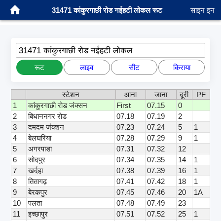
31471 कांकुरगाछी रोड नईहटी लोकल रूट
साइन इन
31471 कांकुरगाछी रोड नईहटी लोकल
रूट
लाइव
सीट
किराया
स्टेशन
आना
जाना
दूरी
PF
1
कांकुरगाछी रोड जंक्सन
First
07.15
0
2
बिधाननगर रोड
07.18
07.19
2
3
दमदम जंक्शन
07.23
07.24
5
1
4
बेलघरिया
07.28
07.29
9
1
5
अगरपाडा
07.31
07.32
12
6
सोदपुर
07.34
07.35
14
1
7
खर्दहा
07.38
07.39
16
1
8
तितागढ़
07.41
07.42
18
1
9
बेरकपुर
07.45
07.46
20
1A
10
पलता
07.48
07.49
23
11
इच्छापुर
07.51
07.52
25
1