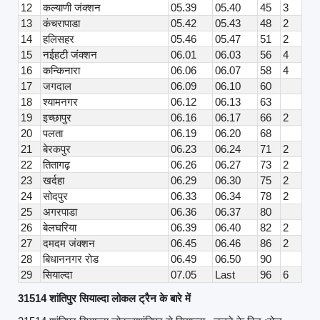
12
कल्याणी जंक्शन
05.39
05.40
45
3
13
कंचरापाडा
05.42
05.43
48
2
14
हलिसहर
05.46
05.47
51
2
15
नईहटी जंक्शन
06.01
06.03
56
4
16
कन्किनारा
06.06
06.07
58
4
17
जगदाल
06.09
06.10
60
18
श्यामनगर
06.12
06.13
63
19
इच्छापुर
06.16
06.17
66
2
20
पलता
06.19
06.20
68
21
बेरकपुर
06.23
06.24
71
2
22
तितागढ़
06.26
06.27
73
2
23
खर्दहा
06.29
06.30
75
2
24
सोदपुर
06.33
06.34
78
2
25
अगरपाडा
06.36
06.37
80
26
बेलघरिया
06.39
06.40
82
2
27
दमदम जंक्शन
06.45
06.46
86
2
28
बिधाननगर रोड
06.49
06.50
90
29
सियाल्दा
07.05
Last
96
6
31514 शांतिपुर सियाल्दा लोकल ट्रैन के बारे में