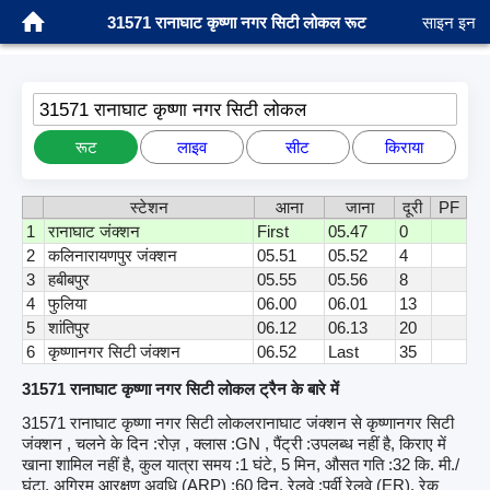
31571 रानाघाट कृष्णा नगर सिटी लोकल रूट
साइन इन
31571 रानाघाट कृष्णा नगर सिटी लोकल
रूट
लाइव
सीट
किराया
स्टेशन
आना
जाना
दूरी
PF
1
रानाघाट जंक्शन
First
05.47
0
2
कलिनारायणपुर जंक्शन
05.51
05.52
4
3
हबीबपुर
05.55
05.56
8
4
फुलिया
06.00
06.01
13
5
शांतिपुर
06.12
06.13
20
6
कृष्णानगर सिटी जंक्शन
06.52
Last
35
31571 रानाघाट कृष्णा नगर सिटी लोकल ट्रैन के बारे में
31571 रानाघाट कृष्णा नगर सिटी लोकलरानाघाट जंक्शन से कृष्णानगर सिटी
जंक्शन , चलने के दिन :रोज़ , क्लास :GN , पैंट्री :उपलब्ध नहीं है, किराए में
खाना शामिल नहीं है, कुल यात्रा समय :1 घंटे, 5 मिन, औसत गति :32 कि. मी./
घंटा, अग्रिम आरक्षण अवधि (ARP) :60 दिन, रेलवे :पूर्वी रेलवे (ER), रेक