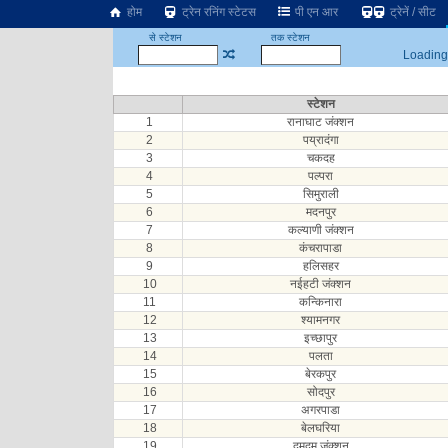
होम
ट्रेन रनिंग स्टेटस
पी एन आर
ट्रेनें / सीट
से स्टेशन
तक स्टेशन
Loading.
स्टेशन
1
रानाघाट जंक्शन
2
पय्रादंगा
3
चकदह
4
पल्परा
5
सिमुराली
6
मदनपुर
7
कल्याणी जंक्शन
8
कंचरापाडा
9
हलिसहर
10
नईहटी जंक्शन
11
कन्किनारा
12
श्यामनगर
13
इच्छापुर
14
पलता
15
बेरकपुर
16
सोदपुर
17
अगरपाडा
18
बेलघरिया
19
दमदम जंक्शन