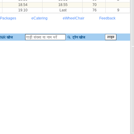
18.54
18.55
70
19.10
Last
76
9
 Packages
eCatering
eWheelChair
Feedback
NR खोज
ट्रेन खोज