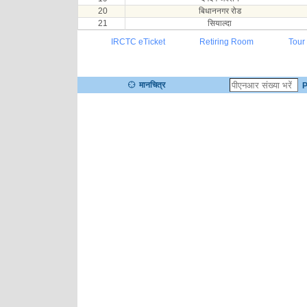
20
बिधाननगर रोड
21
सियाल्दा
IRCTC eTicket
Retiring Room
Tour
मानचित्र
P