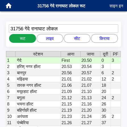
31756 गेदे रानाघाट लोकल रूट
साइन इन
31756 गेदे रानाघाट लोकल
रूट
लाइव
सीट
किराया
स्टेशन
आना
जाना
दूरी
PF
1
गेदे
First
20.50
0
3
2
हरिश् नगर हॉल्ट
20.53
20.54
3
3
बानपुर
20.56
20.57
6
2
4
मझ्डिया
21.01
21.02
12
2
5
तारक नगर हॉल्ट
21.06
21.07
18
6
मयूरहाट हॉल्ट
21.09
21.10
20
7
बगुला
21.12
21.13
24
2
8
भयना हॉल्ट
21.15
21.16
26
9
बहिर्गाछी हॉल्ट
21.19
21.20
30
10
अरंघता
21.23
21.24
35
2
11
पंच्बेरिया
21.26
21.27
37