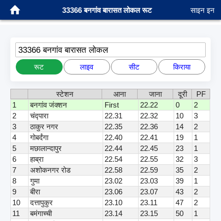
33366 बनगांव बारासत लोकल रूट
साइन इन
33366 बनगांव बारासत लोकल
रूट
लाइव
सीट
किराया
स्टेशन
आना
जाना
दूरी
PF
1
बनगांव जंक्शन
First
22.22
0
2
2
चंद्पारा
22.31
22.32
10
3
3
ठाकुर नगर
22.35
22.36
14
2
4
गोबर्दंगा
22.40
22.41
19
1
5
मछालान्दापुर
22.44
22.45
23
1
6
हाब्रा
22.54
22.55
32
3
7
अशोकनगर रोड
22.58
22.59
35
2
8
गुमा
23.02
23.03
39
1
9
बीरा
23.06
23.07
43
2
10
दत्तापुकुर
23.10
23.11
47
2
11
बमंगाच्ची
23.14
23.15
50
1