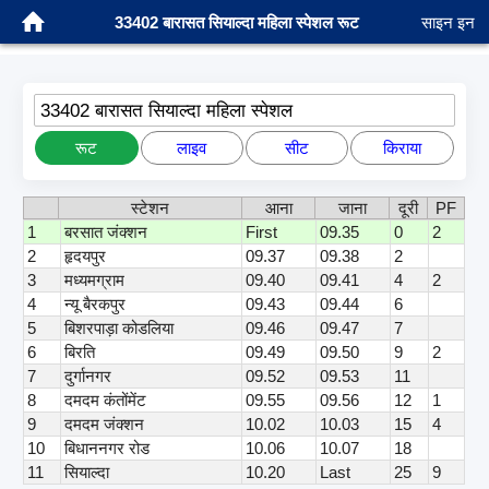
33402 बारासत सियाल्दा महिला स्पेशल रूट
साइन इन
33402 बारासत सियाल्दा महिला स्पेशल
रूट
लाइव
सीट
किराया
स्टेशन
आना
जाना
दूरी
PF
1
बरसात जंक्शन
First
09.35
0
2
2
हृदयपुर
09.37
09.38
2
3
मध्यमग्राम
09.40
09.41
4
2
4
न्यू बैरकपुर
09.43
09.44
6
5
बिशरपाड़ा कोडलिया
09.46
09.47
7
6
बिरति
09.49
09.50
9
2
7
दुर्गानगर
09.52
09.53
11
8
दमदम कंतोंमेंट
09.55
09.56
12
1
9
दमदम जंक्शन
10.02
10.03
15
4
10
बिधाननगर रोड
10.06
10.07
18
11
सियाल्दा
10.20
Last
25
9