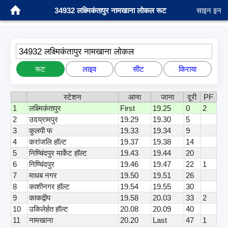
34932 लक्ष्मिकंतापुर नामखाना लोकल रूट
साइन इन
34932 लक्ष्मिकंतापुर नामखाना लोकल
रूट
लाइव
सीट
किराया
स्टेशन
आना
जाना
दूरी
PF
1
लक्ष्मिकंतापुर
First
19.25
0
2
2
उदय्रामपुर
19.29
19.30
5
3
कुलपी फ
19.33
19.34
9
4
करांजलि हॉल्ट
19.37
19.38
14
5
निष्चिंदपुर मार्केट हॉल्ट
19.43
19.44
20
6
निष्चिंदपुर
19.46
19.47
22
1
7
माधब नगर
19.50
19.51
26
8
काशीनगर हॉल्ट
19.54
19.55
30
9
काकद्वीप
19.58
20.03
33
2
10
उकिलेर्हत हॉल्ट
20.08
20.09
40
11
नामखाना
20.20
Last
47
1