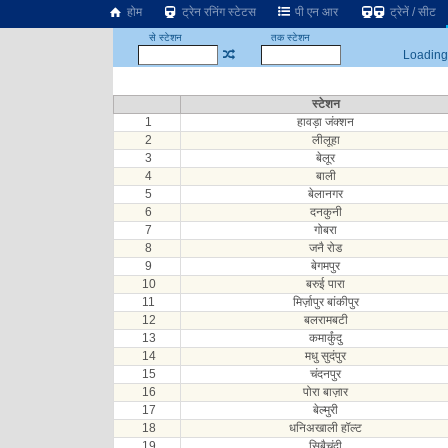
होम
ट्रेन रनिंग स्टेटस
पी एन आर
ट्रेनें / सीट
से स्टेशन
तक स्टेशन
Loading.
स्टेशन
1
हावड़ा जंक्शन
2
लीलूहा
3
बेलूर
4
बाली
5
बेलानगर
6
दनकुनी
7
गोबरा
8
जनै रोड
9
बेगमपुर
10
बरुई पारा
11
मिर्ज़ापुर बांकीपुर
12
बलरामबटी
13
कमार्कुंदु
14
मधु सुदंपुर
15
चंदनपुर
16
पोरा बाज़ार
17
बेल्मुरी
18
धनिअखाली हॉल्ट
19
सिबैचंदी