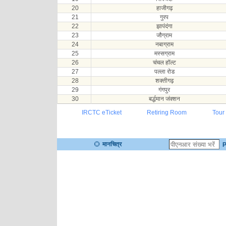
20
हाजीगढ़
21
गुरप
22
झापंदंगा
23
जौग्राम
24
नबाग्राम
25
मस्सग्राम
26
चंचल हॉल्ट
27
पल्ला रोड
28
शक्तीगढ़
29
गंगपुर
30
बर्द्धमान जंक्शन
IRCTC eTicket
Retiring Room
Tour
मानचित्र
P