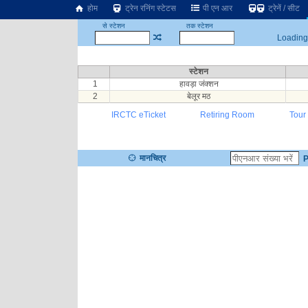
होम
ट्रेन रनिंग स्टेटस
पी एन आर
ट्रेनें / सीट
से स्टेशन
तक स्टेशन
Loading.
स्टेशन
1
हावड़ा जंक्शन
2
बेलूर मठ
IRCTC eTicket
Retiring Room
Tour
मानचित्र
P