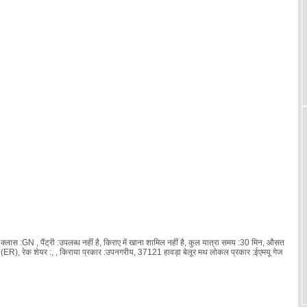
्लास :GN , पैंट्री :उपलब्ध नहीं है, किराए में खाना शामिल नहीं है, कुल यात्रा समय :30 मिन, औसत
े (ER), रेक शेयर :
, , किराया प्रकार :उपनगरीय, 37121 हावड़ा बेलूर मथ लोकल प्रकार :ईएमयू गेज