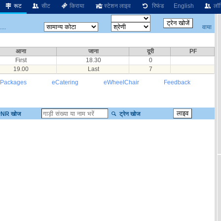
रूट
सीट
किराया
स्टेशन लाइव
रिफंड
English
लॉग
वाया
...
आना
जाना
दूरी
PF
First
18.30
0
19.00
Last
7
 Packages
eCatering
eWheelChair
Feedback
NR खोज
ट्रेन खोज