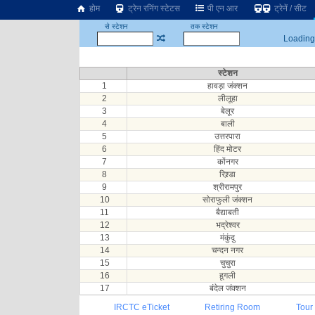
होम
ट्रेन रनिंग स्टेटस
पी एन आर
ट्रेनें / सीट
से स्टेशन
तक स्टेशन
Loading.
स्टेशन
1
हावड़ा जंक्शन
2
लीलूहा
3
बेलूर
4
बाली
5
उत्तरपारा
6
हिंद मोटर
7
कोंनगर
8
रिश्र्डा
9
श्रीरामपुर
10
सोराफुली जंक्शन
11
बैद्याबती
12
भद्रेश्वर
13
मंकुंदु
14
चन्दन नगर
15
चुचुरा
16
हूगली
17
बंदेल जंक्शन
IRCTC eTicket
Retiring Room
Tour