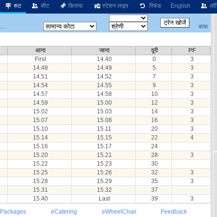
रूट
सीट
किराया
स्टेशन लाइव
रिफंड
English
लॉग
वाया
...
आना
जाना
दूरी
PF
First
14.40
0
3
14.48
14.49
5
3
14.51
14.52
7
3
14.54
14.55
9
3
14.57
14.58
10
3
14.59
15.00
12
3
15.02
15.03
14
3
15.07
15.08
16
3
15.10
15.11
20
3
15.14
15.15
22
4
15.16
15.17
24
15.20
15.21
28
3
15.22
15.23
30
15.25
15.26
32
3
15.28
15.29
35
3
15.31
15.32
37
15.40
Last
39
3
 Packages
eCatering
eWheelChair
Feedback