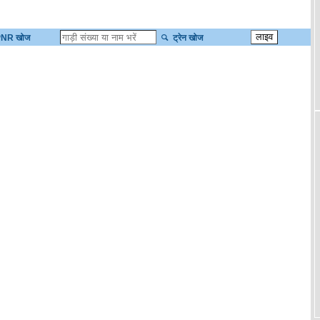
NR खोज
ट्रेन खोज