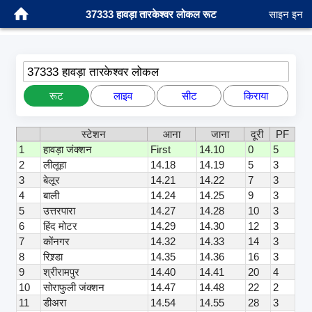
37333 हावड़ा तारकेश्वर लोकल रूट
साइन इन
37333 हावड़ा तारकेश्वर लोकल
रूट
लाइव
सीट
किराया
स्टेशन
आना
जाना
दूरी
PF
1
हावड़ा जंक्शन
First
14.10
0
5
2
लीलूहा
14.18
14.19
5
3
3
बेलूर
14.21
14.22
7
3
4
बाली
14.24
14.25
9
3
5
उत्तरपारा
14.27
14.28
10
3
6
हिंद मोटर
14.29
14.30
12
3
7
कोंनगर
14.32
14.33
14
3
8
रिश्र्डा
14.35
14.36
16
3
9
श्रीरामपुर
14.40
14.41
20
4
10
सोराफुली जंक्शन
14.47
14.48
22
2
11
डीअरा
14.54
14.55
28
3