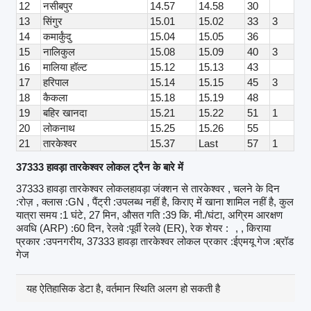
12
नसीबपुर
14.57
14.58
30
13
सिंगुर
15.01
15.02
33
3
14
कमार्कुंदु
15.04
15.05
36
15
नालिकुल
15.08
15.09
40
3
16
मालिया हॉल्ट
15.12
15.13
43
17
हरिपाल
15.14
15.15
45
3
18
कैकला
15.18
15.19
48
19
बहिर खानदा
15.21
15.22
51
1
20
लोकनाथ
15.25
15.26
55
21
तारकेश्वर
15.37
Last
57
1
37333 हावड़ा तारकेश्वर लोकल ट्रैन के बारे में
37333 हावड़ा तारकेश्वर लोकलहावड़ा जंक्शन से तारकेश्वर , चलने के दिन
:रोज़ , क्लास :GN , पैंट्री :उपलब्ध नहीं है, किराए में खाना शामिल नहीं है, कुल
यात्रा समय :1 घंटे, 27 मिन, औसत गति :39 कि. मी./घंटा, अग्रिम आरक्षण
अवधि (ARP) :60 दिन, रेलवे :पूर्वी रेलवे (ER), रेक शेयर :
, , किराया
प्रकार :उपनगरीय, 37333 हावड़ा तारकेश्वर लोकल प्रकार :ईएमयू गेज :ब्रॉड
गेज
यह ऐतिहासिक डेटा है, वर्तमान स्थिति अलग हो सकती है