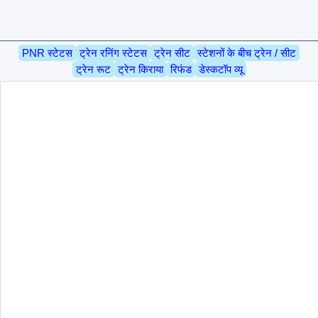
PNR स्टेटस
ट्रेन रनिंग स्टेटस
ट्रेन सीट
स्टेशनों के बीच ट्रेन / सीट
ट्रेन रूट
ट्रेन किराया
रिफंड
डेस्कटॉप व्यू