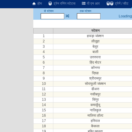
होम
ट्रेन रनिंग स्टेटस
पी एन आर
ट्रेनें / सीट
से स्टेशन
तक स्टेशन
Loading.
स्टेशन
1
हावड़ा जंक्शन
2
लीलूहा
3
बेलूर
4
बाली
5
उत्तरपारा
6
हिंद मोटर
7
कोंनगर
8
रिश्र्डा
9
श्रीरामपुर
10
सोराफुली जंक्शन
11
डीअरा
12
नसीबपुर
13
सिंगुर
14
कमार्कुंदु
15
नालिकुल
16
मालिया हॉल्ट
17
हरिपाल
18
कैकला
19
बहिर खानदा