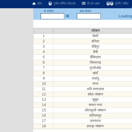
होम
ट्रेन रनिंग स्टेटस
पी एन आर
ट्रेनें / सीट
से स्टेशन
तक स्टेशन
Loading.
स्टेशन
1
मेमरी
2
बगिला
3
देबिपुर
4
बेंची
5
बैंचिग्राम
6
सिम्लागढ़
7
पुनदोओह
8
खंयाँ
9
तलांदु
10
मगरा
11
अदि सप्तग्राम
12
बंदेल जंक्शन
13
चुचुरा
14
चन्दन नगर
15
सोराफुली जंक्शन
16
श्रीरामपुर
17
उत्तरपारा
18
हावड़ा जंक्शन