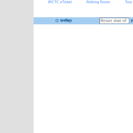
IRCTC eTicket
Retiring Room
Tour
मानचित्र
P