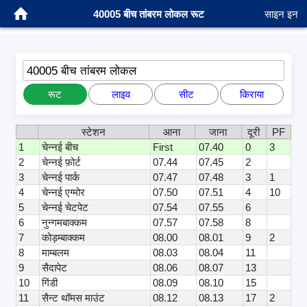
40005 बीच तांबरम लोकल रूट
साइन इन
40005 बीच तांबरम लोकल
रूट
लाइव
सीट
किराया
स्टेशन
आना
जाना
दूरी
PF
1
चेन्नई बीच
First
07.40
0
3
2
चेन्नई फ़ोर्ट
07.44
07.45
2
3
चेन्नई पार्क
07.47
07.48
3
1
4
चेन्नई एग्मोर
07.50
07.51
4
10
5
चेन्नई चेटपेट
07.54
07.55
6
6
नुन्गमबाक्कम
07.57
07.58
8
7
कोड़म्बाक्कम
08.00
08.01
9
2
8
माम्बलम
08.03
08.04
11
9
सैदापेट
08.06
08.07
13
10
गिंडी
08.09
08.10
15
11
सैन्ट थॉमस माउंट
08.12
08.13
17
2