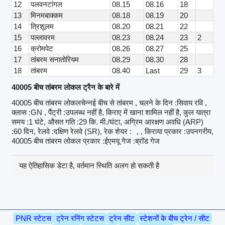
12
पलवनटांगल
08.15
08.16
18
13
मिनमबाक्कम
08.18
08.19
20
14
त्रिशूलम
08.20
08.21
22
15
पल्लावरम
08.23
08.24
23
2
16
क्रोमपेट
08.26
08.27
25
17
तांबरम सनातोरियम
08.29
08.30
28
18
तांबरम
08.40
Last
29
3
40005 बीच तांबरम लोकल ट्रैन के बारे में
40005 बीच तांबरम लोकलचेन्नई बीच से तांबरम , चलने के दिन :सिवाय रवि ,
क्लास :GN , पैंट्री :उपलब्ध नहीं है, किराए में खाना शामिल नहीं है, कुल यात्रा
समय :1 घंटे, औसत गति :29 कि. मी./घंटा, अग्रिम आरक्षण अवधि (ARP)
:60 दिन, रेलवे :दक्षिण रेलवे (SR), रेक शेयर :
, , किराया प्रकार :उपनगरीय,
40005 बीच तांबरम लोकल प्रकार :ईएमयू गेज :ब्रॉड गेज
यह ऐतिहासिक डेटा है, वर्तमान स्थिति अलग हो सकती है
PNR स्टेटस
ट्रेन रनिंग स्टेटस
ट्रेन सीट
स्टेशनों के बीच ट्रेन / सीट