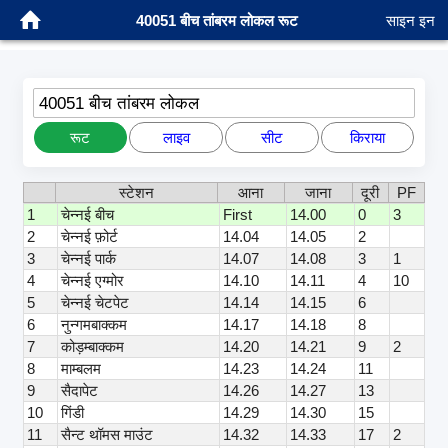
40051 बीच तांबरम लोकल रूट
साइन इन
40051 बीच तांबरम लोकल
रूट
लाइव
सीट
किराया
स्टेशन
आना
जाना
दूरी
PF
1
चेन्नई बीच
First
14.00
0
3
2
चेन्नई फ़ोर्ट
14.04
14.05
2
3
चेन्नई पार्क
14.07
14.08
3
1
4
चेन्नई एग्मोर
14.10
14.11
4
10
5
चेन्नई चेटपेट
14.14
14.15
6
6
नुन्गमबाक्कम
14.17
14.18
8
7
कोड़म्बाक्कम
14.20
14.21
9
2
8
माम्बलम
14.23
14.24
11
9
सैदापेट
14.26
14.27
13
10
गिंडी
14.29
14.30
15
11
सैन्ट थॉमस माउंट
14.32
14.33
17
2