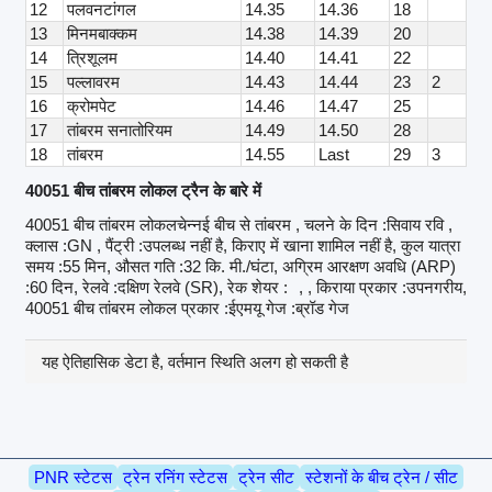
12
पलवनटांगल
14.35
14.36
18
13
मिनमबाक्कम
14.38
14.39
20
14
त्रिशूलम
14.40
14.41
22
15
पल्लावरम
14.43
14.44
23
2
16
क्रोमपेट
14.46
14.47
25
17
तांबरम सनातोरियम
14.49
14.50
28
18
तांबरम
14.55
Last
29
3
40051 बीच तांबरम लोकल ट्रैन के बारे में
40051 बीच तांबरम लोकलचेन्नई बीच से तांबरम , चलने के दिन :सिवाय रवि ,
क्लास :GN , पैंट्री :उपलब्ध नहीं है, किराए में खाना शामिल नहीं है, कुल यात्रा
समय :55 मिन, औसत गति :32 कि. मी./घंटा, अग्रिम आरक्षण अवधि (ARP)
:60 दिन, रेलवे :दक्षिण रेलवे (SR), रेक शेयर :
, , किराया प्रकार :उपनगरीय,
40051 बीच तांबरम लोकल प्रकार :ईएमयू गेज :ब्रॉड गेज
यह ऐतिहासिक डेटा है, वर्तमान स्थिति अलग हो सकती है
PNR स्टेटस
ट्रेन रनिंग स्टेटस
ट्रेन सीट
स्टेशनों के बीच ट्रेन / सीट