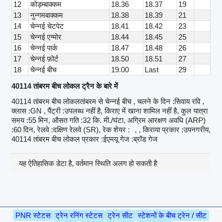
12
कोड़म्बाक्कम
18.36
18.37
19
13
नुन्गमबाक्कम
18.38
18.39
21
14
चेन्नई चेटपेट
18.41
18.42
23
15
चेन्नई एग्मोर
18.44
18.45
25
16
चेन्नई पार्क
18.47
18.48
26
17
चेन्नई फ़ोर्ट
18.50
18.51
27
18
चेन्नई बीच
19.00
Last
29
40114 तांबरम बीच लोकल ट्रैन के बारे में
40114 तांबरम बीच लोकलतांबरम से चेन्नई बीच , चलने के दिन :सिवाय रवि ,
क्लास :GN , पैंट्री :उपलब्ध नहीं है, किराए में खाना शामिल नहीं है, कुल यात्रा
समय :55 मिन, औसत गति :32 कि. मी./घंटा, अग्रिम आरक्षण अवधि (ARP)
:60 दिन, रेलवे :दक्षिण रेलवे (SR), रेक शेयर :
, , किराया प्रकार :उपनगरीय,
40114 तांबरम बीच लोकल प्रकार :ईएमयू गेज :ब्रॉड गेज
यह ऐतिहासिक डेटा है, वर्तमान स्थिति अलग हो सकती है
PNR स्टेटस
ट्रेन रनिंग स्टेटस
ट्रेन सीट
स्टेशनों के बीच ट्रेन / सीट