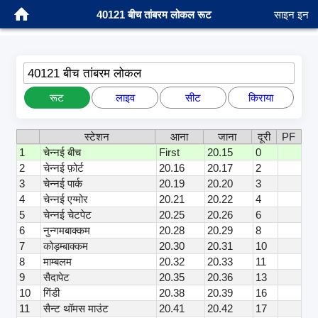
40121 बीच तांबरम लोकल रूट
साइन इन
40121 बीच तांबरम लोकल
रूट
लाइव
सीट
किराया
स्टेशन
आना
जाना
दूरी
PF
1
चेन्नई बीच
First
20.15
0
2
चेन्नई फ़ोर्ट
20.16
20.17
2
3
चेन्नई पार्क
20.19
20.20
3
4
चेन्नई एग्मोर
20.21
20.22
4
5
चेन्नई चेटपेट
20.25
20.26
6
6
नुन्गमबाक्कम
20.28
20.29
8
7
कोड़म्बाक्कम
20.30
20.31
10
8
माम्बलम
20.32
20.33
11
9
सैदापेट
20.35
20.36
13
10
गिंडी
20.38
20.39
16
11
सैन्ट थॉमस माउंट
20.41
20.42
17