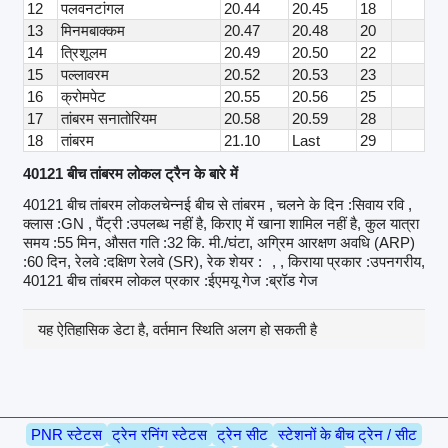
12
पलवनटांगल
20.44
20.45
18
13
मिनमबाक्कम
20.47
20.48
20
14
त्रिशूलम
20.49
20.50
22
15
पल्लावरम
20.52
20.53
23
16
क्रोमपेट
20.55
20.56
25
17
तांबरम सनातोरियम
20.58
20.59
28
18
तांबरम
21.10
Last
29
40121 बीच तांबरम लोकल ट्रैन के बारे में
40121 बीच तांबरम लोकलचेन्नई बीच से तांबरम , चलने के दिन :सिवाय रवि ,
क्लास :GN , पैंट्री :उपलब्ध नहीं है, किराए में खाना शामिल नहीं है, कुल यात्रा
समय :55 मिन, औसत गति :32 कि. मी./घंटा, अग्रिम आरक्षण अवधि (ARP)
:60 दिन, रेलवे :दक्षिण रेलवे (SR), रेक शेयर :
, , किराया प्रकार :उपनगरीय,
40121 बीच तांबरम लोकल प्रकार :ईएमयू गेज :ब्रॉड गेज
यह ऐतिहासिक डेटा है, वर्तमान स्थिति अलग हो सकती है
PNR स्टेटस
ट्रेन रनिंग स्टेटस
ट्रेन सीट
स्टेशनों के बीच ट्रेन / सीट