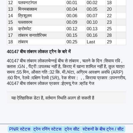
12
पलवनटांगल
00.01
00.02
18
13
मिनमबाक्कम
00.04
00.05
20
14
त्रिशूलम
00.06
00.07
22
15
पल्लावरम
00.09
00.10
23
16
क्रोमपेट
00.12
00.13
25
17
तांबरम सनातोरियम
00.15
00.16
28
18
तांबरम
00.25
Last
29
40147 बीच तांबरम लोकल ट्रैन के बारे में
40147 बीच तांबरम लोकलचेन्नई बीच से तांबरम , चलने के दिन :सिवाय रवि ,
क्लास :GN , पैंट्री :उपलब्ध नहीं है, किराए में खाना शामिल नहीं है, कुल यात्रा
समय :55 मिन, औसत गति :32 कि. मी./घंटा, अग्रिम आरक्षण अवधि (ARP)
:60 दिन, रेलवे :दक्षिण रेलवे (SR), रेक शेयर :
, , किराया प्रकार :उपनगरीय,
40147 बीच तांबरम लोकल प्रकार :ईएमयू गेज :ब्रॉड गेज
यह ऐतिहासिक डेटा है, वर्तमान स्थिति अलग हो सकती है
PNR स्टेटस
ट्रेन रनिंग स्टेटस
ट्रेन सीट
स्टेशनों के बीच ट्रेन / सीट