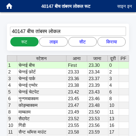
40147 बीच तांबरम लोकल रूट
साइन इन
40147 बीच तांबरम लोकल
रूट
लाइव
सीट
किराया
स्टेशन
आना
जाना
दूरी
PF
1
चेन्नई बीच
First
23.30
0
2
चेन्नई फ़ोर्ट
23.33
23.34
2
3
चेन्नई पार्क
23.36
23.37
3
4
चेन्नई एग्मोर
23.38
23.39
4
5
चेन्नई चेटपेट
23.42
23.43
6
6
नुन्गमबाक्कम
23.45
23.46
8
7
कोड़म्बाक्कम
23.47
23.48
10
8
माम्बलम
23.49
23.50
11
9
सैदापेट
23.52
23.53
13
10
गिंडी
23.55
23.56
16
11
सैन्ट थॉमस माउंट
23.58
23.59
17