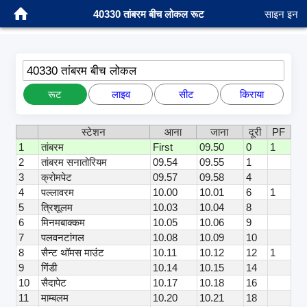
40330 तांबरम बीच लोकल रूट
साइन इन
40330 तांबरम बीच लोकल
रूट
लाइव
सीट
किराया
स्टेशन
आना
जाना
दूरी
PF
1
तांबरम
First
09.50
0
1
2
तांबरम सनातोरियम
09.54
09.55
1
3
क्रोमपेट
09.57
09.58
4
4
पल्लावरम
10.00
10.01
6
1
5
त्रिशूलम
10.03
10.04
8
6
मिनमबाक्कम
10.05
10.06
9
7
पलवनटांगल
10.08
10.09
10
8
सैन्ट थॉमस माउंट
10.11
10.12
12
1
9
गिंडी
10.14
10.15
14
10
सैदापेट
10.17
10.18
16
11
माम्बलम
10.20
10.21
18