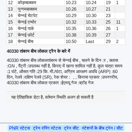
12
कोड़म्बाक्कम
10.23
10.24
19
1
13
नुन्गमबाक्कम
10.26
10.27
21
14
चेन्नई चेटपेट
10.29
10.30
23
15
चेन्नई एग्मोर
10.32
10.33
25
11
16
चेन्नई पार्क
10.35
10.36
26
1
17
चेन्नई फ़ोर्ट
10.38
10.39
27
18
चेन्नई बीच
10.50
Last
29
2
40330 तांबरम बीच लोकल ट्रैन के बारे में
40330 तांबरम बीच लोकलतांबरम से चेन्नई बीच , चलने के दिन :र , क्लास
:GN , पैंट्री :उपलब्ध नहीं है, किराए में खाना शामिल नहीं है, कुल यात्रा समय
:1 घंटे, औसत गति :29 कि. मी./घंटा, अग्रिम आरक्षण अवधि (ARP) :60
दिन, रेलवे :दक्षिण रेलवे (SR), रेक शेयर :
, , किराया प्रकार :उपनगरीय,
40330 तांबरम बीच लोकल प्रकार :ईएमयू गेज :ब्रॉड गेज
यह ऐतिहासिक डेटा है, वर्तमान स्थिति अलग हो सकती है
PNR स्टेटस
ट्रेन रनिंग स्टेटस
ट्रेन सीट
स्टेशनों के बीच ट्रेन / सीट